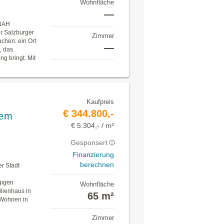
Wohnfläche
—
NAH
r Salzburger
Zimmer
uchen: ein Ort
—
, das
g bringt. Mit
Kaufpreis
€ 344.800,-
gem
€ 5.304,- / m²
Gesponsert
Finanzierung
berechnen
er Stadt
gigen
Wohnfläche
lienhaus in
65 m²
 Wohnen in
Zimmer