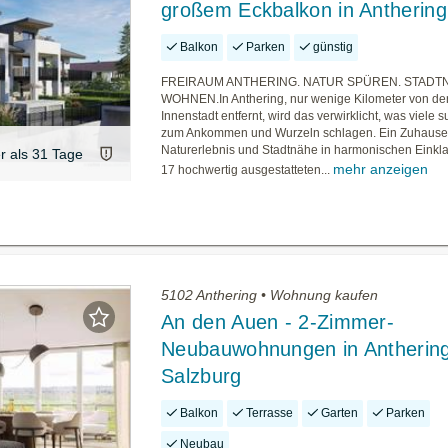
großem Eckbalkon in Anthering
Balkon
Parken
günstig
FREIRAUM ANTHERING. NATUR SPÜREN. STADT
WOHNEN.In Anthering, nur wenige Kilometer von de
Innenstadt entfernt, wird das verwirklicht, was viele s
zum Ankommen und Wurzeln schlagen. Ein Zuhause
Naturerlebnis und Stadtnähe in harmonischen Einklan
er als 31 Tage
mehr anzeigen
17 hochwertig ausgestatteten...
5102 Anthering • Wohnung kaufen
An den Auen - 2-Zimmer-
Neubauwohnungen in Anthering
Salzburg
Balkon
Terrasse
Garten
Parken
Neubau