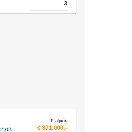
3
Kaufpreis
€ 371.000,-
choß