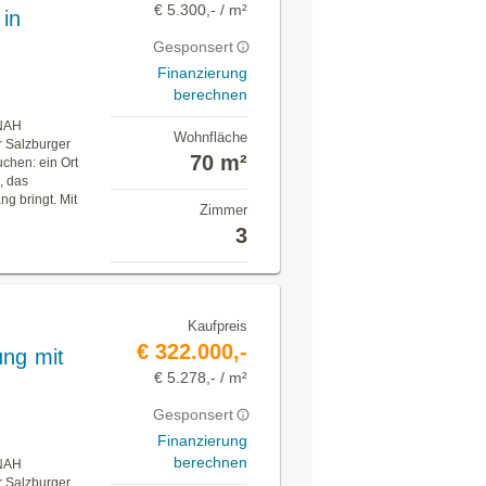
€ 5.300,- / m²
in
Gesponsert
Finanzierung
berechnen
NAH
Wohnfläche
r Salzburger
70 m²
uchen: ein Ort
, das
g bringt. Mit
Zimmer
3
Kaufpreis
€ 322.000,-
ng mit
€ 5.278,- / m²
Gesponsert
Finanzierung
berechnen
NAH
r Salzburger