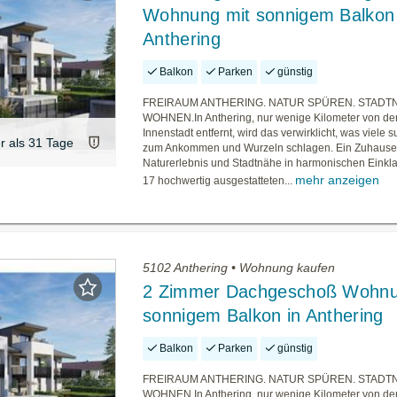
Wohnung mit sonnigem Balkon 
Anthering
Balkon
Parken
günstig
FREIRAUM ANTHERING. NATUR SPÜREN. STADT
WOHNEN.In Anthering, nur wenige Kilometer von de
Innenstadt entfernt, wird das verwirklicht, was viele s
er als 31 Tage
zum Ankommen und Wurzeln schlagen. Ein Zuhause
Naturerlebnis und Stadtnähe in harmonischen Einklan
mehr anzeigen
17 hochwertig ausgestatteten...
5102 Anthering • Wohnung kaufen
2 Zimmer Dachgeschoß Wohnu
sonnigem Balkon in Anthering
Balkon
Parken
günstig
FREIRAUM ANTHERING. NATUR SPÜREN. STADT
WOHNEN.In Anthering, nur wenige Kilometer von de