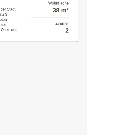
Wohnfläche
38 m²
 der Stadt
atz 3
teten
Zimmer
mmer-
2
 Ober- und