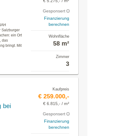
€ 5.275,- / m²
Gesponsert
Finanzierung
berechnen
NAH
r Salzburger
uchen: ein Ort
Wohnfläche
, das
58 m²
g bringt. Mit
Zimmer
3
Kaufpreis
€ 259.000,-
€ 6.815,- / m²
 bei
Gesponsert
Finanzierung
berechnen