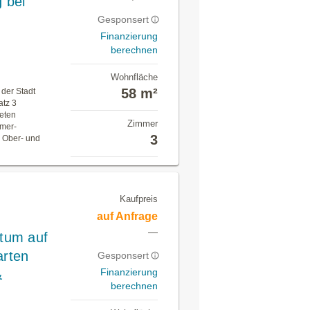
 bei
Gesponsert
Finanzierung
berechnen
Wohnfläche
58 m²
 der Stadt
atz 3
teten
Zimmer
mmer-
3
 Ober- und
Kaufpreis
auf Anfrage
—
tum auf
arten
Gesponsert
Finanzierung
&
berechnen