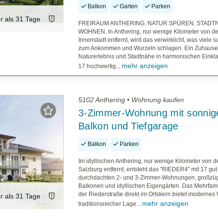
Balkon
Garten
Parken
er als 31 Tage
FREIRAUM ANTHERING. NATUR SPÜREN. STADT
WOHNEN. In Anthering, nur wenige Kilometer von de
Innenstadt entfernt, wird das verwirklicht, was viele s
zum Ankommen und Wurzeln schlagen. Ein Zuhause
Naturerlebnis und Stadtnähe in harmonischen Einklan
mehr anzeigen
17 hochwertig...
5102 Anthering • Wohnung kaufen
3-Zimmer-Wohnung mit sonni
Balkon und Tiefgarage
Balkon
Parken
Im idyllischen Anthering, nur wenige Kilometer von d
Salzburg entfernt, entsteht das "RIEDER4" mit 17 gut
durchdachten 2- und 3-Zimmer-Wohnungen, großzü
Balkonen und idyllischen Eigengärten. Das Mehrfami
der Riederstraße direkt im Ortskern bietet modernes
er als 31 Tage
mehr anzeigen
traditionsreicher Lage...