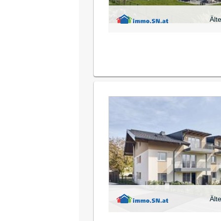
Ält
Ält