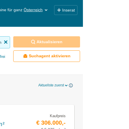
ine für ganz
Österreich
Inserat
Aktualisieren
n
Suchagent aktivieren
frei
Aktuellste zuerst
Kaufpreis
€ 306.000,-
m²