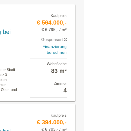
Kaufpreis
€ 564.000,-
€ 6.795,- / m²
 bei
Gesponsert
Finanzierung
berechnen
Wohnfläche
83 m²
 der Stadt
atz 3
teten
Zimmer
mmer-
4
 Ober- und
Kaufpreis
€ 394.000,-
€ 6.793,- / m²