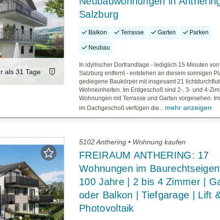
Neubauwohnungen in Anthering
Salzburg
Balkon
Terrasse
Garten
Parken
Neubau
In idyllischer Dorfrandlage - lediglich 15 Minuten von
er als 31 Tage
Salzburg entfernt - entstehen an diesem sonnigen Pl
gediegene Baukörper mit insgesamt 21 lichtdurchflu
Wohneinheiten. Im Erdgeschoß sind 2-, 3- und 4-Zi
Wohnungen mit Terrasse und Garten vorgesehen. Im
mehr anzeigen
im Dachgeschoß verfügen die...
5102 Anthering • Wohnung kaufen
FREIRAUM ANTHERING: 17
Wohnungen im Baurechtseigen
100 Jahre | 2 bis 4 Zimmer | G
oder Balkon | Tiefgarage | Lift 
Photovoltaik