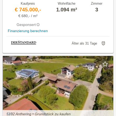
Kaufpreis
Wohnfläche
Zimmer
€ 745.000,-
1.094 m²
3
€ 680,- / m²
Gesponsert
Finanzierung berechnen
Älter als 31 Tage
5102 Anthering • Grundstück zu kaufen