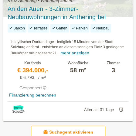
5102 Anthering • Wohnung kaufen
An den Auen - 3-Zimmer-
Neubauwohnungen in Anthering bei
Salzburg
Balkon
Terrasse
Garten
Parken
Neubau
In idyllischer Dorfrandlage - lediglich 15 Minuten von der Stadt
Salzburg entfernt - entstehen an diesem sonnigen Platz 3 gediegene
mehr anzeigen
Baukörper mit insgesamt 21...
Kaufpreis
Wohnfläche
Zimmer
€ 394.000,-
58 m²
3
€ 6.793,- / m²
Gesponsert
Finanzierung berechnen
Älter als 31 Tage
Suchagent aktivieren