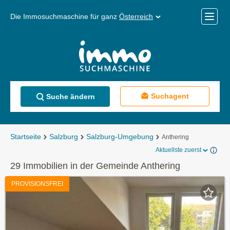
Die Immosuchmaschine für ganz
Österreich
Mobile
Menü
Suchagent
Suche ändern
Startseite
Salzburg
Salzburg-Umgebung
Anthering
Aktuellste zuerst
29 Immobilien in der Gemeinde Anthering
PROVISIONSFREI