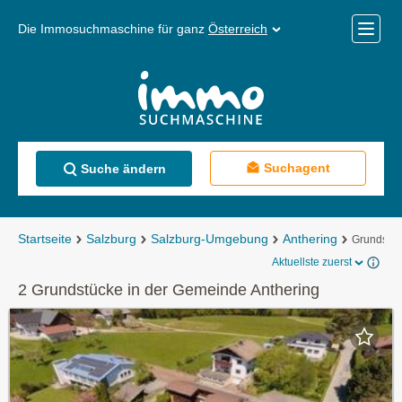
Die Immosuchmaschine für ganz
Österreich
Mobile
Menü
Suchagent
Suche ändern
Startseite
Salzburg
Salzburg-Umgebung
Anthering
Grundstü
Aktuellste zuerst
2 Grundstücke in der Gemeinde Anthering