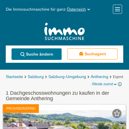
Die Immosuchmaschine für ganz
Österreich
Mobile
Menü
Suchagent
Suche ändern
Startseite
Salzburg
Salzburg-Umgebung
Anthering
Eigentum
Älteste zuerst
1 Dachgeschosswohnungen zu kaufen in der
Gemeinde Anthering
PROVISIONSFREI