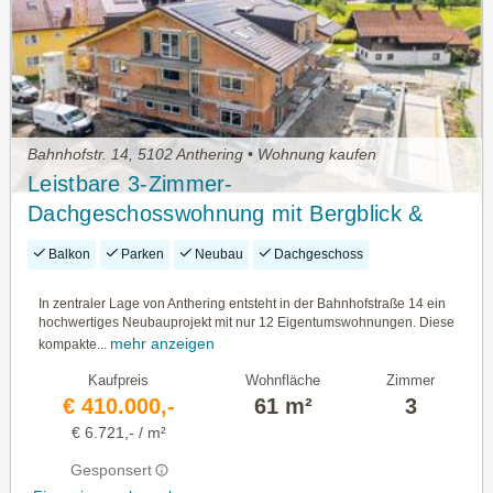
Bahnhofstr. 14, 5102 Anthering • Wohnung kaufen
Leistbare 3-Zimmer-
Dachgeschosswohnung mit Bergblick &
Abendsonne - kein Baurecht! | TOP 11
Balkon
Parken
Neubau
Dachgeschoss
In zentraler Lage von Anthering entsteht in der Bahnhofstraße 14 ein
hochwertiges Neubauprojekt mit nur 12 Eigentumswohnungen. Diese
mehr anzeigen
kompakte...
Kaufpreis
Wohnfläche
Zimmer
€ 410.000,-
61 m²
3
€ 6.721,- / m²
Gesponsert