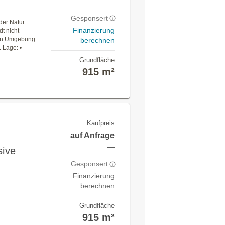
—
Gesponsert
 der Natur
Finanzierung
t nicht
ten Umgebung
berechnen
 Lage: •
r
Grundfläche
915 m²
Kaufpreis
auf Anfrage
—
sive
Gesponsert
Finanzierung
berechnen
Grundfläche
915 m²