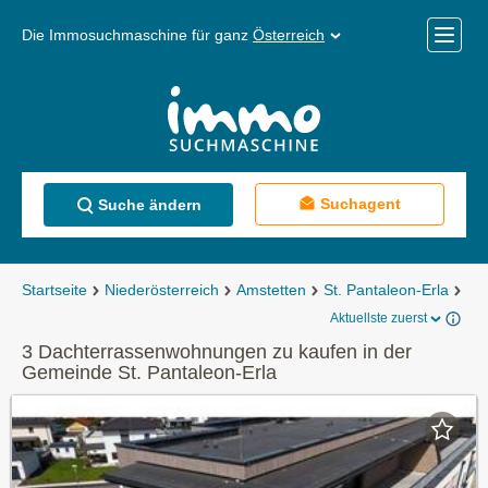
Die Immosuchmaschine für ganz
Österreich
Mobile
Menü
Suchagent
Suche ändern
Startseite
Niederösterreich
Amstetten
St. Pantaleon-Erla
Ei
Aktuellste zuerst
3 Dachterrassenwohnungen zu kaufen in der
Gemeinde St. Pantaleon-Erla