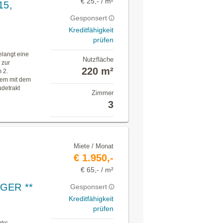
€ 25,- / m²
15,
Gesponsert
Kreditfähigkeit
prüfen
elangt eine
Nutzfläche
 zur
220 m²
m 2.
uem mit dem
udetrakt
Zimmer
3
Miete / Monat
€ 1.950,-
€ 65,- / m²
GER **
Gesponsert
Kreditfähigkeit
prüfen