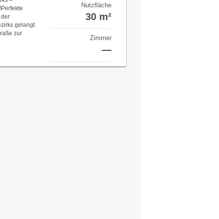
rks –
Nutzfläche
!Perfekte
30 m²
 der
zirks gelangt
traße zur
Zimmer
—