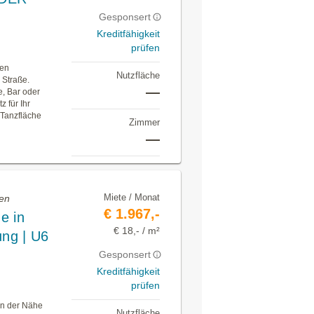
Gesponsert
Kreditfähigkeit
prüfen
den
Nutzfläche
 Straße.
—
e, Bar oder
 für Ihr
 Tanzfläche
Zimmer
—
Miete / Monat
ten
€ 1.967,-
e in
€ 18,- / m²
ung | U6
Gesponsert
Kreditfähigkeit
prüfen
in der Nähe
Nutzfläche