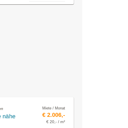
Miete / Monat
en
€ 2.006,-
e nähe
€ 20,- / m²