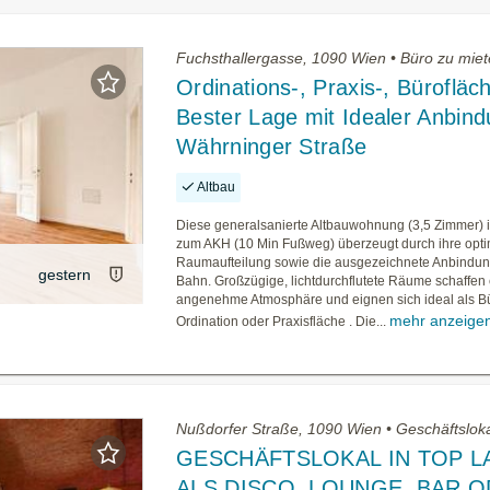
Fuchsthallergasse, 1090 Wien • Büro zu mie
Ordinations-, Praxis-, Bürofläch
Bester Lage mit Idealer Anbind
Währninger Straße
Altbau
Diese generalsanierte Altbauwohnung (3,5 Zimmer) 
zum AKH (10 Min Fußweg) überzeugt durch ihre opt
Raumaufteilung sowie die ausgezeichnete Anbindun
gestern
Bahn. Großzügige, lichtdurchflutete Räume schaffen
angenehme Atmosphäre und eignen sich ideal als B
mehr anzeige
Ordination oder Praxisfläche . Die...
Nußdorfer Straße, 1090 Wien • Geschäftslok
GESCHÄFTSLOKAL IN TOP L
ALS DISCO, LOUNGE, BAR 