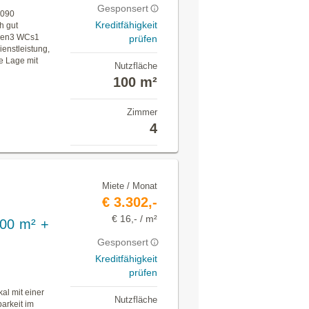
Gesponsert
1090
Kreditfähigkeit
h gut
rien3 WCs1
prüfen
ienstleistung,
ve Lage mit
Nutzfläche
100 m²
Zimmer
4
Miete / Monat
€ 3.302,-
€ 16,- / m²
200 m² +
Gesponsert
Kreditfähigkeit
prüfen
al mit einer
Nutzfläche
arkeit im