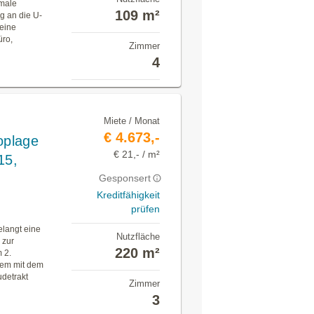
imale
109 m²
g an die U-
 eine
üro,
Zimmer
n
4
Miete / Monat
€ 4.673,-
oplage
€ 21,- / m²
15,
Gesponsert
Kreditfähigkeit
prüfen
elangt eine
Nutzfläche
 zur
220 m²
m 2.
uem mit dem
udetrakt
Zimmer
3