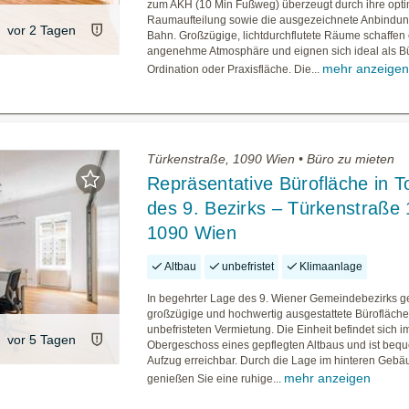
zum AKH (10 Min Fußweg) überzeugt durch ihre opt
Raumaufteilung sowie die ausgezeichnete Anbindun
vor 2 Tagen
Bahn. Großzügige, lichtdurchflutete Räume schaffen
angenehme Atmosphäre und eignen sich ideal als B
mehr anzeige
Ordination oder Praxisfläche. Die...
Türkenstraße, 1090 Wien • Büro zu mieten
Repräsentative Bürofläche in T
des 9. Bezirks – Türkenstraße 
1090 Wien
Altbau
unbefristet
Klimaanlage
In begehrter Lage des 9. Wiener Gemeindebezirks g
großzügige und hochwertig ausgestattete Bürofläche
unbefristeten Vermietung. Die Einheit befindet sich i
vor 5 Tagen
Obergeschoss eines gepflegten Altbaus und ist beq
Aufzug erreichbar. Durch die Lage im hinteren Gebä
mehr anzeigen
genießen Sie eine ruhige...