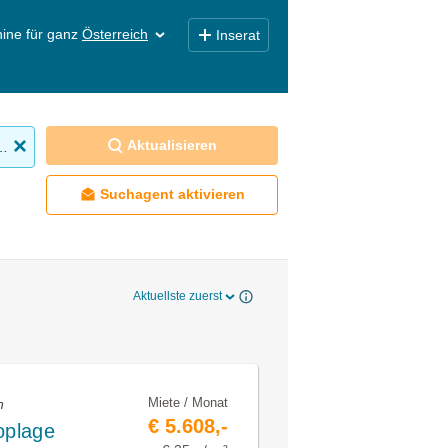
ine für ganz
Österreich
Inserat
Aktualisieren
obilien mieten
Suchagent aktivieren
Aktuellste zuerst
Miete / Monat
n
€ 5.608,-
oplage