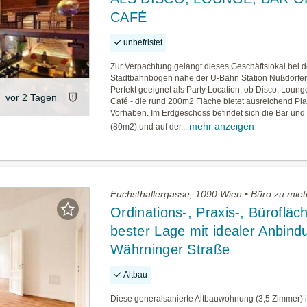
CAFÉ
unbefristet
Zur Verpachtung gelangt dieses Geschäftslokal bei 
Stadtbahnbögen nahe der U-Bahn Station Nußdorfer
Perfekt geeignet als Party Location: ob Disco, Loung
vor 2 Tagen
Café - die rund 200m2 Fläche bietet ausreichend Platz
Vorhaben. Im Erdgeschoss befindet sich die Bar und
mehr anzeigen
(80m2) und auf der...
Fuchsthallergasse, 1090 Wien • Büro zu mie
Ordinations-, Praxis-, Bürofläch
bester Lage mit idealer Anbind
Währninger Straße
Altbau
Diese generalsanierte Altbauwohnung (3,5 Zimmer) 