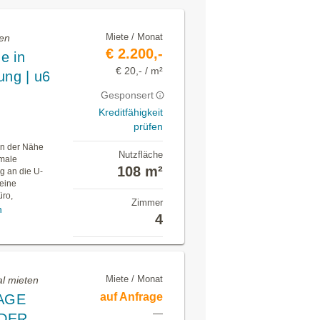
Miete / Monat
ten
€ 2.200,-
e in
€ 20,- / m²
ung | u6
Gesponsert
Kreditfähigkeit
prüfen
in der Nähe
Nutzfläche
imale
108 m²
g an die U-
 eine
üro,
Zimmer
n
4
Miete / Monat
al mieten
auf Anfrage
AGE
—
ODER