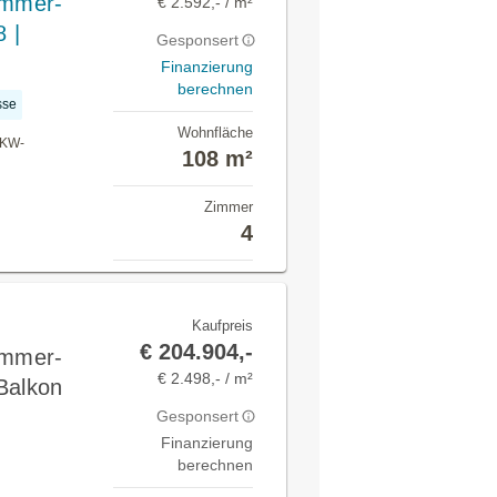
immer-
€ 2.592,- / m²
 |
Gesponsert
Finanzierung
berechnen
sse
Wohnfläche
PKW-
108 m²
Zimmer
4
Kaufpreis
€ 204.904,-
immer-
€ 2.498,- / m²
Balkon
Gesponsert
Finanzierung
berechnen