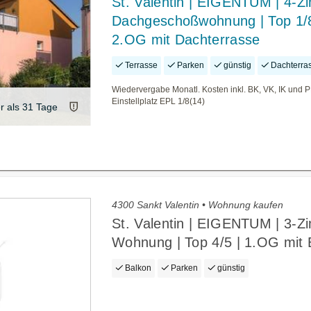
St. Valentin | EIGENTUM | 4-Z
Dachgeschoßwohnung | Top 1/8
2.OG mit Dachterrasse
Terrasse
Parken
günstig
Dachterra
Wiedervergabe Monatl. Kosten inkl. BK, VK, IK und 
Einstellplatz EPL 1/8(14)
er als 31 Tage
4300 Sankt Valentin • Wohnung kaufen
St. Valentin | EIGENTUM | 3-Z
Wohnung | Top 4/5 | 1.OG mit 
Balkon
Parken
günstig