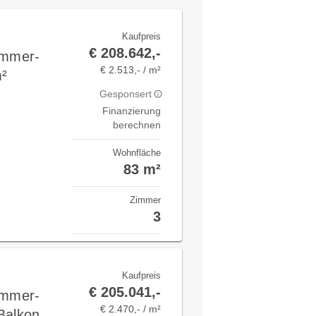
Kaufpreis
€ 208.642,-
immer-
€ 2.513,- / m²
m²
Gesponsert
Finanzierung
berechnen
Wohnfläche
83 m²
Zimmer
3
Kaufpreis
€ 205.041,-
immer-
€ 2.470,- / m²
Balkon