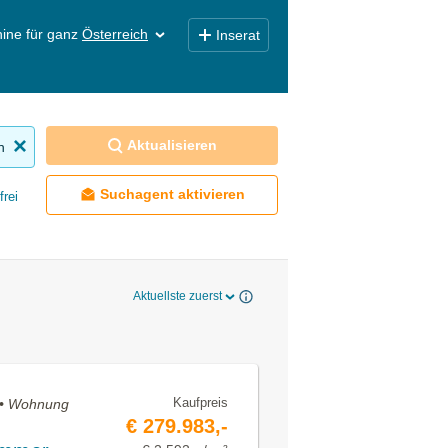
ine für ganz
Österreich
Inserat
Aktualisieren
n
Suchagent aktivieren
frei
Aktuellste zuerst
Kaufpreis
n • Wohnung
€ 279.983,-