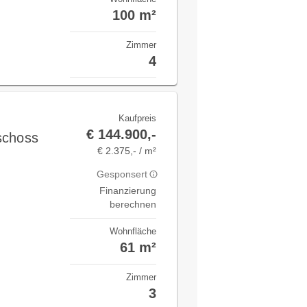
100 m²
Zimmer
4
Kaufpreis
€ 144.900,-
schoss
€ 2.375,- / m²
Gesponsert
Finanzierung
berechnen
Wohnfläche
61 m²
Zimmer
3