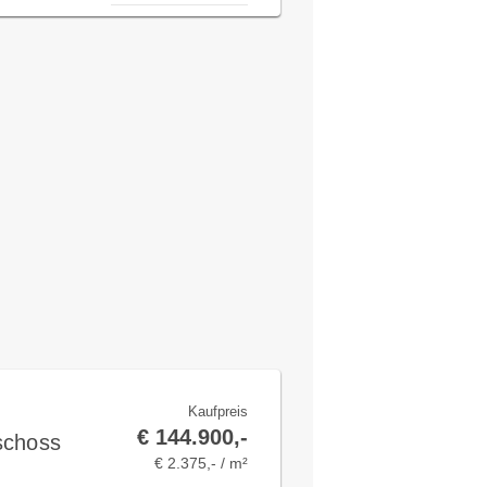
Kaufpreis
€ 144.900,-
schoss
€ 2.375,- / m²