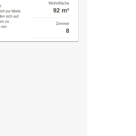
Wohnfläche
r
92 m²
ort zur Miete
en sich auf
uro zu
Zimmer
 ein
8