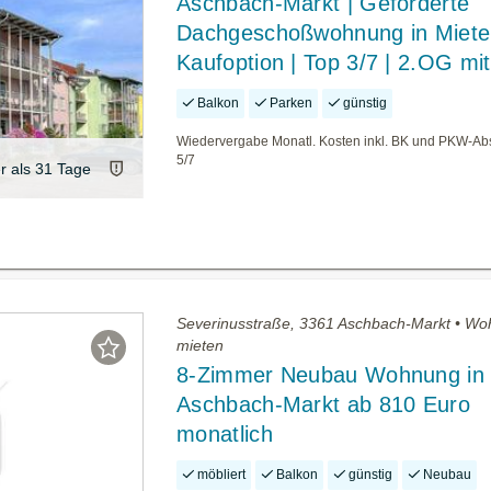
Aschbach-Markt | Geförderte
Dachgeschoßwohnung in Miete
Kaufoption | Top 3/7 | 2.OG mi
Balkon
Parken
günstig
Wiedervergabe Monatl. Kosten inkl. BK und PKW-Abs
5/7
er als 31 Tage
Severinusstraße, 3361 Aschbach-Markt • W
mieten
8-Zimmer Neubau Wohnung in
Aschbach-Markt ab 810 Euro
monatlich
möbliert
Balkon
günstig
Neubau