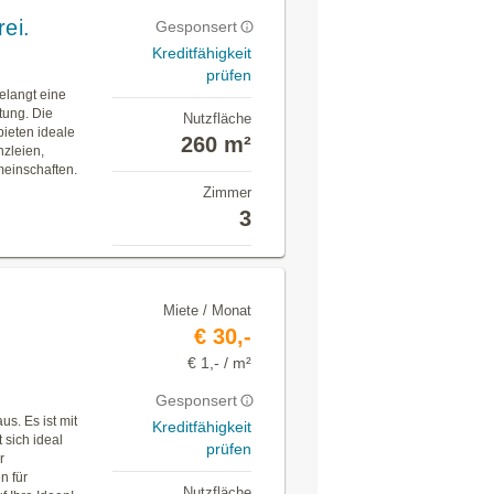
ei.
Gesponsert
Kreditfähigkeit
prüfen
elangt eine
tung. Die
Nutzfläche
bieten ideale
260 m²
nzleien,
meinschaften.
Zimmer
3
Miete / Monat
€ 30,-
€ 1,- / m²
Gesponsert
s. Es ist mit
Kreditfähigkeit
 sich ideal
prüfen
r
n für
Nutzfläche