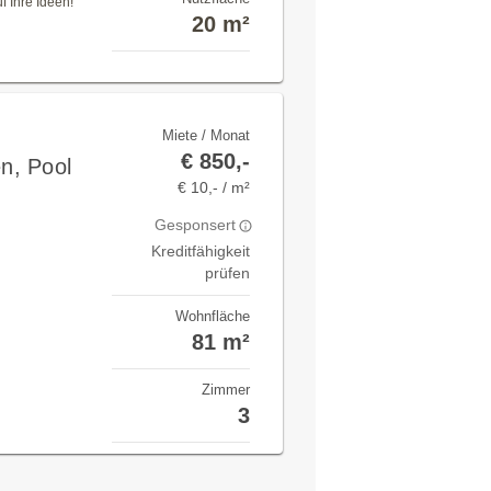
 Ihre Ideen!
20 m²
Miete / Monat
€ 850,-
n, Pool
€ 10,- / m²
Gesponsert
Kreditfähigkeit
prüfen
Wohnfläche
81 m²
Zimmer
3