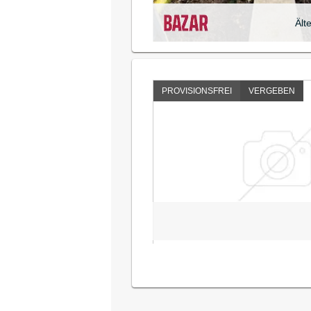
Ält
PROVISIONSFREI
VERGEBEN