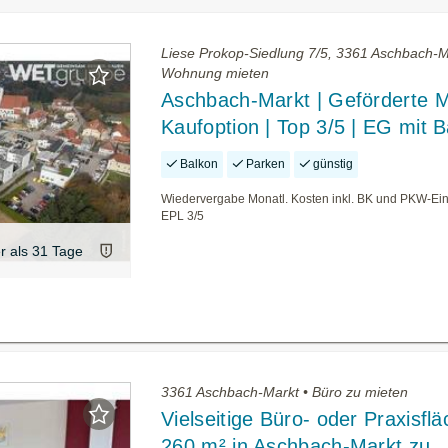
Liese Prokop-Siedlung 7/5, 3361 Aschbach-M
Wohnung mieten
Aschbach-Markt | Geförderte M
Kaufoption | Top 3/5 | EG mit 
Balkon
Parken
günstig
Wiedervergabe Monatl. Kosten inkl. BK und PKW-Eins
EPL 3/5
er als 31 Tage
3361 Aschbach-Markt • Büro zu mieten
Vielseitige Büro- oder Praxisflä
260 m² in Aschbach-Markt zu