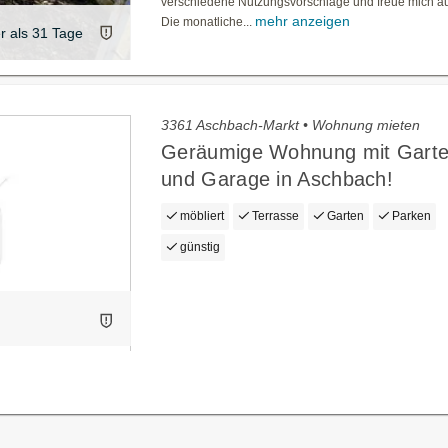
verschiedene Nutzungsvorschläge und freue mich auf
mehr anzeigen
Die monatliche...
er als 31 Tage
3361 Aschbach-Markt • Wohnung mieten
Geräumige Wohnung mit Garte
und Garage in Aschbach!
möbliert
Terrasse
Garten
Parken
günstig