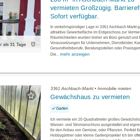
vermieten Großzügig. Barrierefr
Sofort verfügbar.
In verkehrsgünstiger Lage in 3361 Aschbach-Markt g
attraktive Gewerbefläche im Erdgeschoss zur Vermie
Räumlichkeiten wurden bisher als Büro genutzt und 
Voraussetzungen für Unternehmen, Dienstleister, Ka
er als 31 Tage
Gesundheitsberufe, Beratungsstellen oder Praxisge
mehr anzeigen
Die...
3361 Aschbach-Markt • Immobilie mieten
Gewächshaus zu vermieten
Garten
Ich vermiete ein 20 Quadratmeter großes Gewächshau
Wasser- und Stromanschluss ausgestattet und eignet
für den Anbau von Gemüse, oder Pflanzen. Perfekt fü
Hobbygärtner oder kleine Gartenprojekte! Ich bin offe