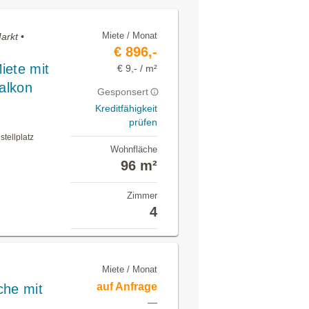
Miete / Monat
arkt •
€ 896,-
iete mit
€ 9,- / m²
Balkon
Gesponsert
Kreditfähigkeit
prüfen
tellplatz
Wohnfläche
96 m²
Zimmer
4
Miete / Monat
auf Anfrage
che mit
—