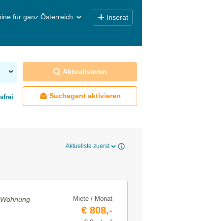
ine für ganz
Österreich
Inserat
Aktualisieren
Suchagent aktivieren
sfrei
Aktuellste zuerst
Miete / Monat
• Wohnung
€ 808,-