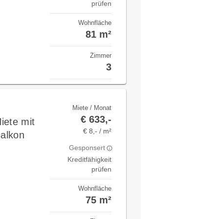
prüfen
Wohnfläche
81 m²
Zimmer
3
Miete / Monat
€ 633,-
iete mit
€ 8,- / m²
Balkon
Gesponsert
Kreditfähigkeit
prüfen
Wohnfläche
75 m²