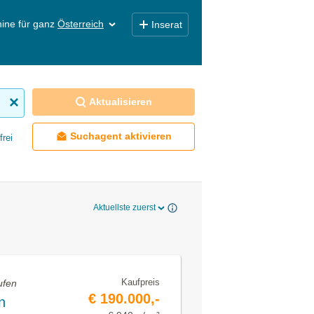
ine für ganz
Österreich
Inserat
Aktualisieren
Suchagent aktivieren
frei
Aktuellste zuerst
Kaufpreis
ufen
€ 190.000,-
n