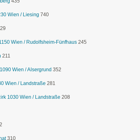
lberg
435
230 Wien / Liesing
740
29
1150 Wien / Rudolfsheim-Fünfhaus
245
n
211
1090 Wien / Alsergrund
352
0 Wien / Landstraße
281
rk 1030 Wien / Landstraße
208
2
hat
310