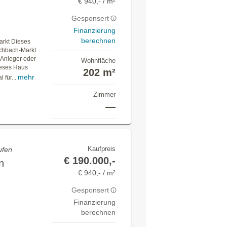
€ 940,- / m²
Gesponsert
Finanzierung
berechnen
arkt Dieses
schbach-Markt
, Anleger oder
Wohnfläche
ieses Haus
202 m²
mehr
 für...
Zimmer
—
Kaufpreis
ufen
€ 190.000,-
n
€ 940,- / m²
Gesponsert
Finanzierung
berechnen