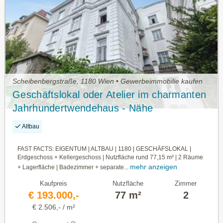
Scheibenbergstraße, 1180 Wien • Gewerbeimmobilie kaufen
Geschäftslokal oder Atelier im charmanten
Jahrhundertwendehaus - Nähe
Scheibenbergstraße (Linie 41)
Altbau
FAST FACTS: EIGENTUM | ALTBAU | 1180 | GESCHÄFSLOKAL |
Erdgeschoss + Kellergeschoss | Nutzfläche rund 77,15 m² | 2 Räume
mehr anzeigen
+ Lagerfläche | Badezimmer + separate...
Kaufpreis
Nutzfläche
Zimmer
€ 193.000,-
77 m²
2
€ 2.506,- / m²