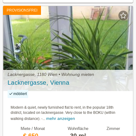
PROVISIONSFREI
Lacknergasse, 1180 Wien • Wohnung mieten
Lacknergasse, Vienna
möbliert
Modern & quiet, newly furnished flat to rent, in the popular 18th
district, located on lacknergasse. Very close to the BOKU (within
mehr anzeigen
walking distance). -...
Miete / Monat
Wohnfläche
Zimmer
€ 650,-
30 m²
—