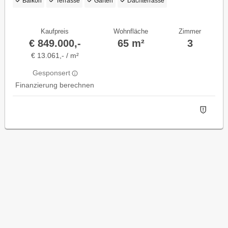
Balkon
Terrasse
Garten
Dachterrasse
- EIGENGRUND IM KLEINGARTEN -
GANZJÄHRIG BEWOHNBAR
Kaufpreis
Wohnfläche
Zimmer
€ 849.000,-
65 m²
3
€ 13.061,- / m²
Gesponsert
Finanzierung berechnen