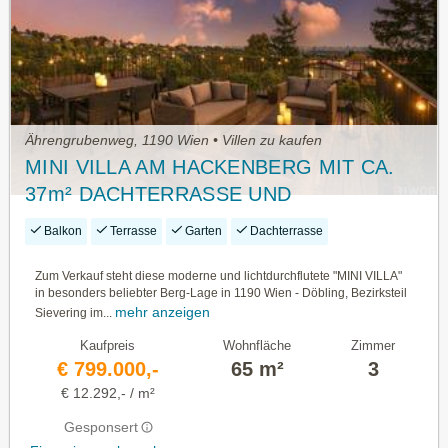
Ährengrubenweg, 1190 Wien • Villen zu kaufen
MINI VILLA AM HACKENBERG MIT CA.
37m² DACHTERRASSE UND
IMPOSANTEM WEITBLICK AUF DIE CITY
Balkon
Terrasse
Garten
Dachterrasse
- EIGENGRUND IM KLEINGARTEN -
GANZJÄHRIG BEWOHNBAR
Zum Verkauf steht diese moderne und lichtdurchflutete "MINI VILLA"
in besonders beliebter Berg-Lage in 1190 Wien - Döbling, Bezirksteil
mehr anzeigen
Sievering im...
Kaufpreis
Wohnfläche
Zimmer
€ 799.000,-
65 m²
3
€ 12.292,- / m²
Gesponsert