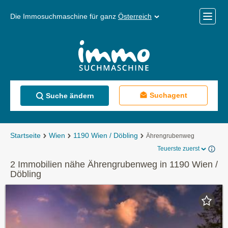
Die Immosuchmaschine für ganz
Österreich
Mobile
Menü
Suchagent
Suche ändern
Startseite
Wien
1190 Wien / Döbling
Ährengrubenweg
Teuerste zuerst
2 Immobilien nähe Ährengrubenweg in 1190 Wien /
Döbling