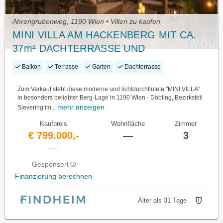
Ährengrubenweg, 1190 Wien • Villen zu kaufen
MINI VILLA AM HACKENBERG MIT CA.
37m² DACHTERRASSE UND
IMPOSANTEM WEITBLICK AUF DIE CITY
Balkon
Terrasse
Garten
Dachterrasse
- EIGENGRUND IM KLEINGARTEN -
GANZJÄHRIG BEWOHNBAR
Zum Verkauf steht diese moderne und lichtdurchflutete "MINI VILLA"
in besonders beliebter Berg-Lage in 1190 Wien - Döbling, Bezirksteil
mehr anzeigen
Sievering im...
Kaufpreis
Wohnfläche
Zimmer
€ 799.000,-
—
3
—
Gesponsert
Finanzierung berechnen
Älter als 31 Tage