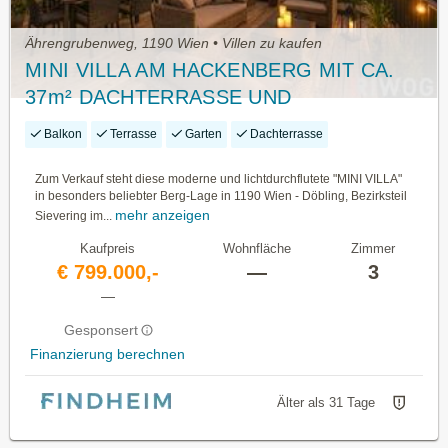
Ährengrubenweg, 1190 Wien • Villen zu kaufen
MINI VILLA AM HACKENBERG MIT CA.
37m² DACHTERRASSE UND
IMPOSANTEM WEITBLICK AUF DIE CITY
Balkon
Terrasse
Garten
Dachterrasse
- EIGENGRUND IM KLEINGARTEN -
GANZJÄHRIG BEWOHNBAR
Zum Verkauf steht diese moderne und lichtdurchflutete "MINI VILLA"
in besonders beliebter Berg-Lage in 1190 Wien - Döbling, Bezirksteil
mehr anzeigen
Sievering im...
Kaufpreis
Wohnfläche
Zimmer
€ 799.000,-
—
3
—
Gesponsert
Finanzierung berechnen
Älter als 31 Tage