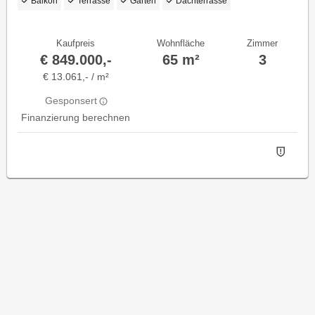
Balkon
Terrasse
Garten
Dachterrasse
- EIGENGRUND IM KLEINGARTEN -
GANZJÄHRIG BEWOHNBAR
Kaufpreis
Wohnfläche
Zimmer
€ 849.000,-
65 m²
3
€ 13.061,- / m²
Gesponsert
Finanzierung berechnen