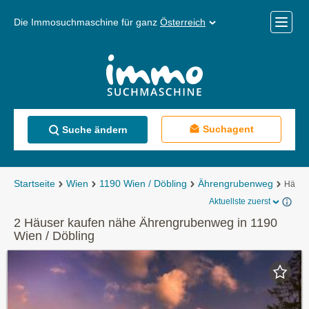
Die Immosuchmaschine für ganz
Österreich
Mobile
Menü
Suchagent
Suche ändern
Startseite
Wien
1190 Wien / Döbling
Ährengrubenweg
Häuse
Aktuellste zuerst
2 Häuser kaufen nähe Ährengrubenweg in 1190
Wien / Döbling