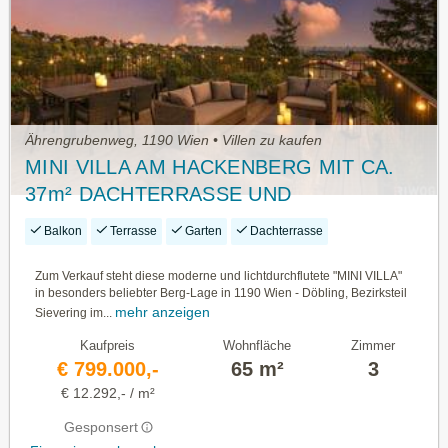
Ährengrubenweg, 1190 Wien • Villen zu kaufen
MINI VILLA AM HACKENBERG MIT CA.
37m² DACHTERRASSE UND
IMPOSANTEM WEITBLICK AUF DIE CITY
Balkon
Terrasse
Garten
Dachterrasse
- EIGENGRUND IM KLEINGARTEN -
GANZJÄHRIG BEWOHNBAR
Zum Verkauf steht diese moderne und lichtdurchflutete "MINI VILLA"
in besonders beliebter Berg-Lage in 1190 Wien - Döbling, Bezirksteil
mehr anzeigen
Sievering im...
Kaufpreis
Wohnfläche
Zimmer
€ 799.000,-
65 m²
3
€ 12.292,- / m²
Gesponsert