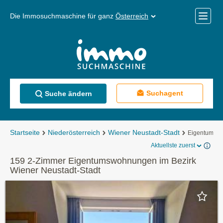
Die Immosuchmaschine für ganz
Österreich
Mobile
Menü
Suchagent
Suche ändern
Startseite
Niederösterreich
Wiener Neustadt-Stadt
Eigentumsw
Aktuellste zuerst
159 2-Zimmer Eigentumswohnungen im Bezirk
Wiener Neustadt-Stadt