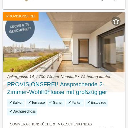
PROVISIONSFREI
Ackergasse 14, 2700 Wiener Neustadt • Wohnung kaufen
PROVISIONSFREI! Ansprechende 2-
Zimmer-Wohlfühloase mit großzügiger
Loggia | Erstbezug, sofort vermietbar
Balkon
Terrasse
Garten
Parken
Erstbezug
Dachgeschoss
SOMMERAKTION: KÜCHE & TV GESCHENKT*!DAS