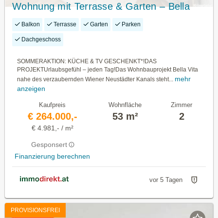
Wohnung mit Terrasse & Garten – Bella
Vita genießen
Balkon
Terrasse
Garten
Parken
Dachgeschoss
SOMMERAKTION: KÜCHE & TV GESCHENKT*!DAS
PROJEKTUrlaubsgefühl – jeden Tag!Das Wohnbauprojekt Bella Vita
mehr
nahe des verzaubernden Wiener Neustädter Kanals steht...
anzeigen
Kaufpreis
Wohnfläche
Zimmer
€ 264.000,-
53 m²
2
€ 4.981,- / m²
Gesponsert
Finanzierung berechnen
vor 5 Tagen
PROVISIONSFREI