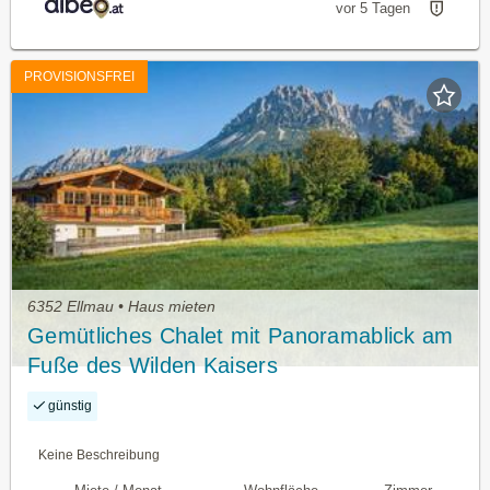
vor 5 Tagen
PROVISIONSFREI
6352 Ellmau • Haus mieten
Gemütliches Chalet mit Panoramablick am
Fuße des Wilden Kaisers
günstig
Keine Beschreibung