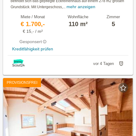
befindet sich das gepflegte Eckreihenhaus auf einem 278 m2 großen
mehr anzeigen
Grundstück. Mit Untergeschoss,...
Miete / Monat
Wohnfläche
Zimmer
€ 1.700,-
110 m²
5
€ 15,- / m²
Gesponsert
Kreditfähigkeit prüfen
vor 4 Tagen
PROVISIONSFREI