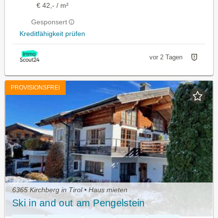
€ 42,- / m²
Gesponsert
Kreditfähigkeit prüfen
vor 2 Tagen
PROVISIONSFREI
6365 Kirchberg in Tirol • Haus mieten
Ski in and out am Pengelstein