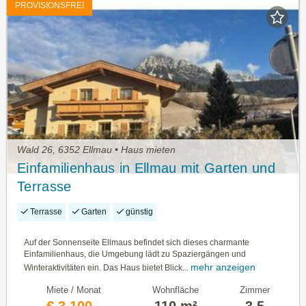
PROVISIONSFREI
Wald 26, 6352 Ellmau • Haus mieten
Einfamilienhaus in Ellmau mit Garten und
Terrasse
Terrasse
Garten
günstig
Auf der Sonnenseite Ellmaus befindet sich dieses charmante
Einfamilienhaus, die Umgebung lädt zu Spaziergängen und
mehr anzeigen
Winteraktivitäten ein. Das Haus bietet Blick...
Miete / Monat
Wohnfläche
Zimmer
€ 3.100,-
110 m²
3,5