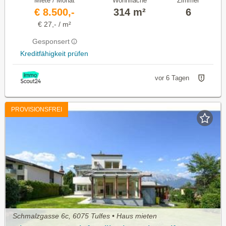
Miete / Monat
Wohnfläche
Zimmer
€ 8.500,-
314 m²
6
€ 27,- / m²
Gesponsert
Kreditfähigkeit prüfen
vor 6 Tagen
PROVISIONSFREI
Schmalzgasse 6c, 6075 Tulfes • Haus mieten