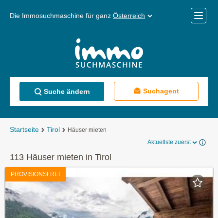
Die Immosuchmaschine für ganz
Österreich
Mobile
Menü
Suchagent
Suche ändern
Startseite
Tirol
Häuser mieten
Aktuellste zuerst
113 Häuser mieten in Tirol
PROVISIONSFREI