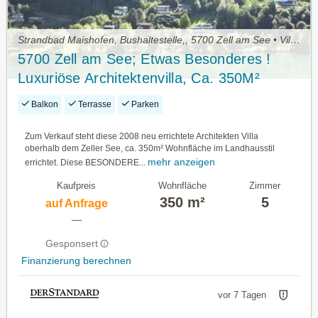
Strandbad Maishofen, Bushaltestelle,, 5700 Zell am See • Villen zu kaufen
5700 Zell am See; Etwas Besonderes !
Luxuriöse Architektenvilla, Ca. 350M²
Wohnfläche, Terrasse, Lift im Haus,
Balkon
Terrasse
Parken
Garage,Schwimmhalle,Sauna
Zum Verkauf steht diese 2008 neu errichtete Architekten Villa
oberhalb dem Zeller See, ca. 350m² Wohnfläche im Landhausstil
mehr anzeigen
errichtet. Diese BESONDERE...
Kaufpreis
Wohnfläche
Zimmer
350 m²
5
auf Anfrage
—
Gesponsert
Finanzierung berechnen
vor 7 Tagen