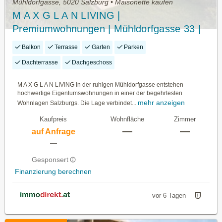
Mühldorfgasse, 5020 Salzburg • Maisonette kaufen
M A X G L A N LIVING |
Premiumwohnungen | Mühldorfgasse 33 |
Salzburg
Balkon
Terrasse
Garten
Parken
Dachterrasse
Dachgeschoss
M A X G L A N LIVING In der ruhigen Mühldorfgasse entstehen
hochwertige Eigentumswohnungen in einer der begehrtesten
mehr anzeigen
Wohnlagen Salzburgs. Die Lage verbindet...
Kaufpreis
Wohnfläche
Zimmer
—
—
auf Anfrage
—
Gesponsert
Finanzierung berechnen
vor 6 Tagen