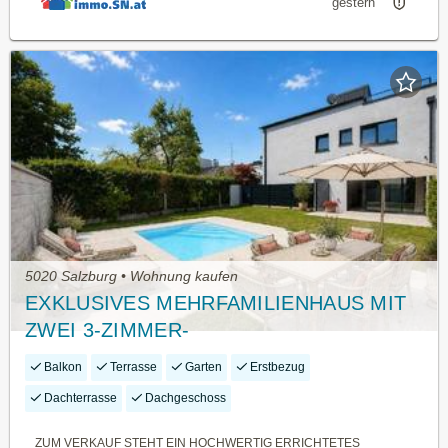
gestern
5020 Salzburg • Wohnung kaufen
EXKLUSIVES MEHRFAMILIENHAUS MIT
ZWEI 3-ZIMMER-
WOHNUNGENPOOL/DACHTERRASSE
Balkon
Terrasse
Garten
Erstbezug
Dachterrasse
Dachgeschoss
ZUM VERKAUF STEHT EIN HOCHWERTIG ERRICHTETES