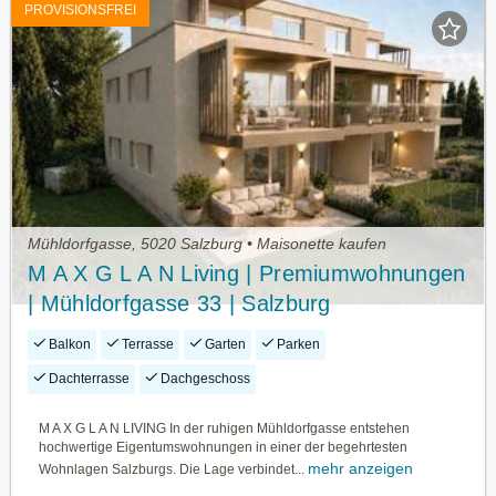
PROVISIONSFREI
Mühldorfgasse, 5020 Salzburg • Maisonette kaufen
M A X G L A N Living | Premiumwohnungen
| Mühldorfgasse 33 | Salzburg
Balkon
Terrasse
Garten
Parken
Dachterrasse
Dachgeschoss
M A X G L A N LIVING In der ruhigen Mühldorfgasse entstehen
hochwertige Eigentumswohnungen in einer der begehrtesten
mehr anzeigen
Wohnlagen Salzburgs. Die Lage verbindet...