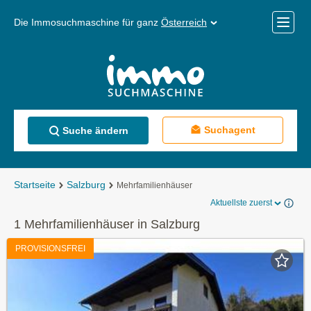
Die Immosuchmaschine für ganz
Österreich
Mobile
Menü
Suchagent
Suche ändern
Startseite
Salzburg
Mehrfamilienhäuser
Aktuellste zuerst
1 Mehrfamilienhäuser in Salzburg
PROVISIONSFREI