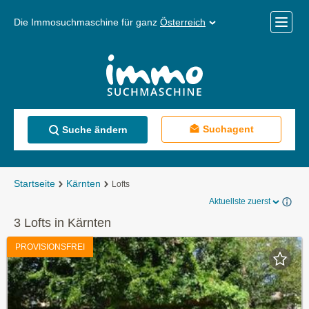
Die Immosuchmaschine für ganz
Österreich
Mobile
Menü
Suchagent
Suche ändern
Startseite
Kärnten
Lofts
Aktuellste zuerst
3 Lofts in Kärnten
PROVISIONSFREI