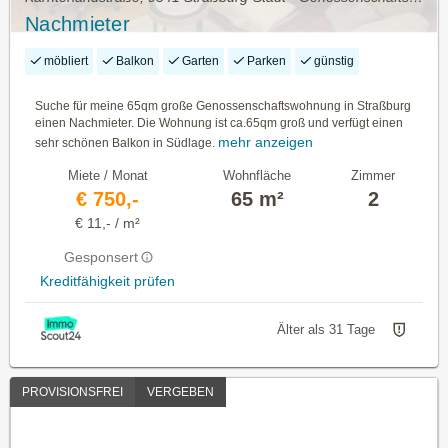
Nachmieter
möbliert
Balkon
Garten
Parken
günstig
Suche für meine 65qm große Genossenschaftswohnung in Straßburg
einen Nachmieter. Die Wohnung ist ca.65qm groß und verfügt einen
mehr anzeigen
sehr schönen Balkon in Südlage.
Miete / Monat
Wohnfläche
Zimmer
€ 750,-
65 m²
2
€ 11,- / m²
Gesponsert
Kreditfähigkeit prüfen
Älter als 31 Tage
PROVISIONSFREI
VERGEBEN