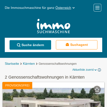
Die Immosuchmaschine für ganz
Österreich
Mobile
Menü
Suchagent
Suche ändern
Startseite
Kärnten
Genossenschaftswohnungen
Aktuellste zuerst
2 Genossenschaftswohnungen in Kärnten
PROVISIONSFREI