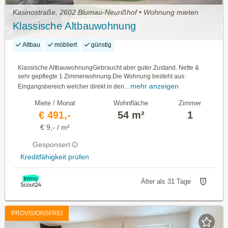
Kasinostraße, 2602 Blumau-Neurißhof • Wohnung mieten
Klassische Altbauwohnung
Altbau
möbliert
günstig
Klassische AltbauwohnungGebraucht aber guter Zustand. Nette &
sehr gepflegte 1 Zimmerwohnung.Die Wohnung besteht aus:
mehr anzeigen
Eingangsbereich welcher direkt in den...
Miete / Monat
Wohnfläche
Zimmer
€ 491,-
54 m²
1
€ 9,- / m²
Gesponsert
Kreditfähigkeit prüfen
Älter als 31 Tage
PROVISIONSFREI