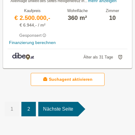
mehr anzeigen
Alleinlage unweit des Stiftes Heiligenkreuz in...
Kaufpreis
Wohnfläche
Zimmer
€ 2.500.000,-
360 m²
10
€ 6.944,- / m²
Gesponsert
Finanzierung berechnen
Älter als 31 Tage
Suchagent aktivieren
1
2
Nächste Seite