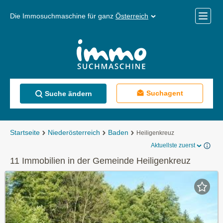
Die Immosuchmaschine für ganz
Österreich
Mobile
Menü
Suchagent
Suche ändern
Startseite
Niederösterreich
Baden
Heiligenkreuz
Aktuellste zuerst
11 Immobilien in der Gemeinde Heiligenkreuz