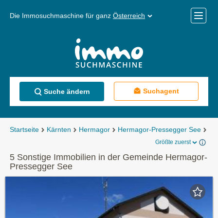
Die Immosuchmaschine für ganz
Österreich
Mobile
Menü
Suchagent
Suche ändern
Startseite
Kärnten
Hermagor
Hermagor-Pressegger See
Son
Größte zuerst
5 Sonstige Immobilien in der Gemeinde Hermagor-
Pressegger See