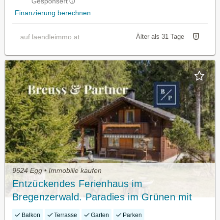
Gesponsert
Finanzierung berechnen
auf laendleimmo.at
Älter als 31 Tage
9624 Egg • Immobilie kaufen
Entzückendes Ferienhaus im
Bregenzerwald. Paradies im Grünen mit
riesigem Garten, 2 Sonnenterassen und
Balkon
Terrasse
Garten
Parken