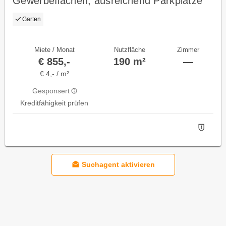
Gewerbeflächen, ausreichend Parkplätze
und Erweiterungspotenzial
Garten
Miete / Monat
Nutzfläche
Zimmer
€ 855,-
190 m²
—
€ 4,- / m²
Gesponsert
Kreditfähigkeit prüfen
Suchagent aktivieren