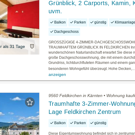
Grünblick, 2 Carports, Kamin, 
uvm.
Balkon
Parken
günstig
Klimaanlag
Dachgeschoss
GROSSZÜGIGE 4-ZIMMER-DACHGESCHOSSWOH
er als 31 Tage
TRAUMHAFTEM GRÜNBLICK IN FELDKIRCHEN Inmit
wunderschönen Naturlandschaft erwartet Sie diese 
große Dachgeschosswohnung, die mit einem durch
Grundriss, lichtdurchfluteten Räumen und einem ga
besonderen Wohngefühl überzeugt. Hohe Decken,...
anzeigen
9560 Feldkirchen in Kärnten • Wohnung kauf
Traumhafte 3-Zimmer-Wohnung
Lage Feldkirchen Zentrum
Balkon
Parken
günstig
Diese Eigentumswohnung befindet sich in zentrums