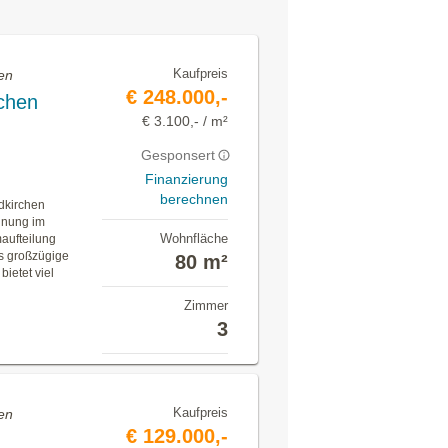
Kaufpreis
en
€ 248.000,-
chen
€ 3.100,- / m²
Gesponsert
Finanzierung
berechnen
dkirchen
hnung im
Wohnfläche
aufteilung
s großzügige
80 m²
ietet viel
Zimmer
3
Kaufpreis
en
€ 129.000,-