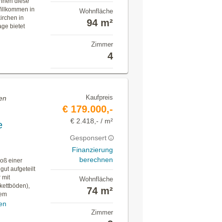
Ihnen diese
Willkommen in
Wohnfläche
irchen in
94 m²
ge bietet
Zimmer
4
Kaufpreis
en
€ 179.000,-
€ 2.418,- / m²
e
Gesponsert
Finanzierung
berechnen
oß einer
ut aufgeteilt
 mit
Wohnfläche
kettböden),
74 m²
nem
en
Zimmer