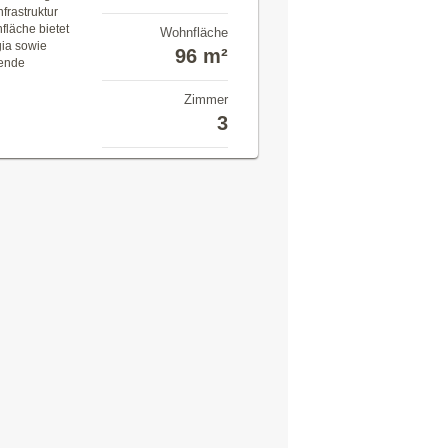
frastruktur
läche bietet
Wohnfläche
gia sowie
96 m²
gende
Zimmer
3