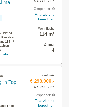
€ 2.324,- / m²
Klima
Gesponsert
Finanzierung
e
berechnen
Wohnfläche
114 m²
NUNG MIT
ten einer
rund 114 m²
Zimmer
dachten
4
nz
mehr
Kaufpreis
en
€ 293.000,-
 in Top
€ 3.052,- / m²
Gesponsert
Finanzierung
berechnen
naher Lage