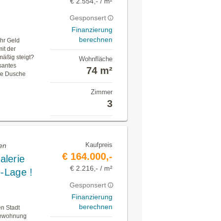
€ 2.554,- / m²
Gesponsert
Finanzierung
berechnen
hr Geld
it der
mäßig steigt?
Wohnfläche
santes
74 m²
ate Dusche
Zimmer
3
Kaufpreis
en
€ 164.000,-
alerie
€ 2.216,- / m²
p-Lage !
Gesponsert
Finanzierung
berechnen
n Stadt
rgewohnung