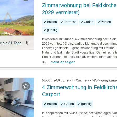
Zimmerwohnung bei Feldkirchen
2029 vermietet)
Balkon
Terrasse
Garten
Parken
günstig
Investieren im Grünen: 4-Zimmerwohnung bei Feldki
er als 31 Tage
2029 vermietet) 3 einzigartige Merkmale dieser Immob
liebevoll gestaltete Eigentumswohnung mit Traumauss
Natur und fast in der Stadt • geselliger Gemeinschaft
Pool, Gartenhütte und Grillplatz weitere Informationen
mehr anzeigen
360...
9560 Feldkirchen in Kärnten • Wohnung kauf
4 Zimmerwohnung in Feldkirch
Carport
Balkon
Garten
günstig
In Kooperation mit Swiss Life Select: Veranlagen, Vo