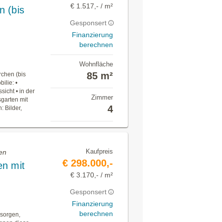
€ 1.517,- / m²
 (bis
Gesponsert
Finanzierung
berechnen
Wohnfläche
85 m²
rchen (bis
ilie: •
icht • in der
Zimmer
sgarten mit
4
: Bilder,
Kaufpreis
en
€ 298.000,-
en mit
€ 3.170,- / m²
Gesponsert
Finanzierung
berechnen
rsorgen,