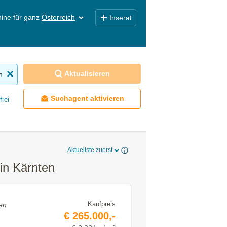
ine für ganz
Österreich
Inserat
Aktualisieren
n
Suchagent aktivieren
frei
Aktuellste zuerst
in Kärnten
Kaufpreis
en
€ 265.000,-