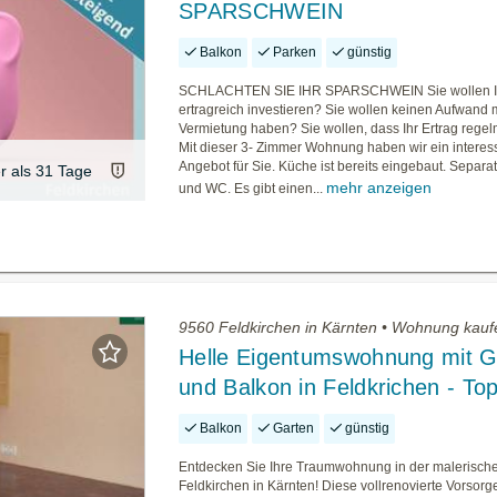
SPARSCHWEIN
Balkon
Parken
günstig
SCHLACHTEN SIE IHR SPARSCHWEIN Sie wollen I
ertragreich investieren? Sie wollen keinen Aufwand m
Vermietung haben? Sie wollen, dass Ihr Ertrag regel
Mit dieser 3- Zimmer Wohnung haben wir ein interes
Angebot für Sie. Küche ist bereits eingebaut. Separ
er als 31 Tage
mehr anzeigen
und WC. Es gibt einen...
9560 Feldkirchen in Kärnten • Wohnung kauf
Helle Eigentumswohnung mit G
und Balkon in Feldkrichen - To
Balkon
Garten
günstig
Entdecken Sie Ihre Traumwohnung in der malerische
Feldkirchen in Kärnten! Diese vollrenovierte Vorso