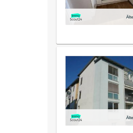
Ält
Ält