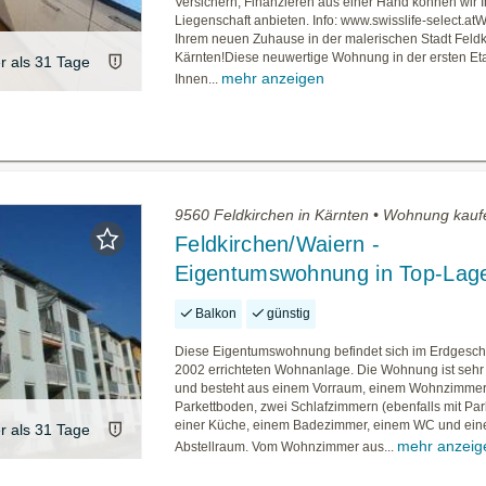
Versichern, Finanzieren aus einer Hand können wir 
Liegenschaft anbieten. Info: www.swisslife-select.at
Ihrem neuen Zuhause in der malerischen Stadt Feldk
Kärnten!Diese neuwertige Wohnung in der ersten Eta
er als 31 Tage
mehr anzeigen
Ihnen...
9560 Feldkirchen in Kärnten • Wohnung kauf
Feldkirchen/Waiern -
Eigentumswohnung in Top-Lag
Balkon
günstig
Diese Eigentumswohnung befindet sich im Erdgesch
2002 errichteten Wohnanlage. Die Wohnung ist sehr g
und besteht aus einem Vorraum, einem Wohnzimmer
Parkettboden, zwei Schlafzimmern (ebenfalls mit Par
einer Küche, einem Badezimmer, einem WC und ei
er als 31 Tage
mehr anzeig
Abstellraum. Vom Wohnzimmer aus...