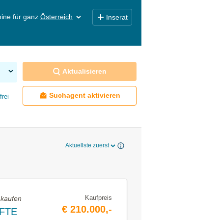
ine für ganz
Österreich
Inserat
Aktualisieren
Suchagent aktivieren
frei
Aktuellste zuerst
Kaufpreis
 kaufen
€ 210.000,-
FTE