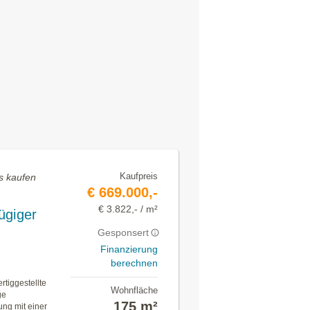
Kaufpreis
us kaufen
€ 669.000,-
€ 3.822,- / m²
ügiger
Gesponsert
Finanzierung
berechnen
tiggestellte
Wohnfläche
ge
175 m²
ung mit einer