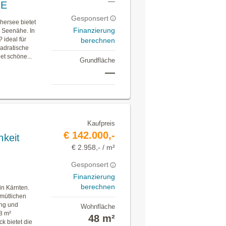
—
EE
Gesponsert
ersee bietet
Finanzierung
n Seenähe. In
 ideal für
berechnen
adratische
et schöne...
Grundfläche
—
Kaufpreis
€ 142.000,-
keit
€ 2.958,- / m²
Gesponsert
Finanzierung
berechnen
in Kärnten.
mütlichen
ng und
Wohnfläche
48 m²
48 m²
k bietet die