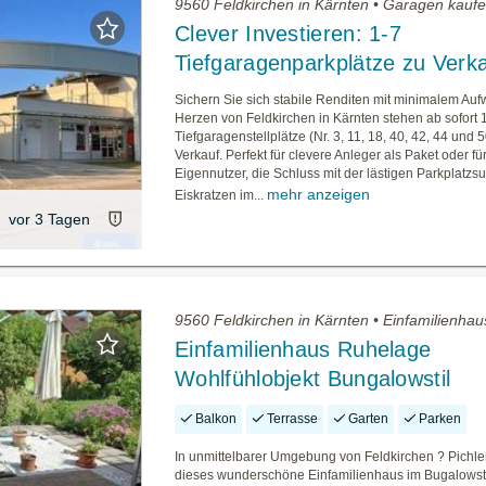
9560 Feldkirchen in Kärnten • Garagen kauf
Clever Investieren: 1-7
Tiefgaragenparkplätze zu Verk
Sichern Sie sich stabile Renditen mit minimalem Auf
Herzen von Feldkirchen in Kärnten stehen ab sofort 1
Tiefgaragenstellplätze (Nr. 3, 11, 18, 40, 42, 44 und 
Verkauf. Perfekt für clevere Anleger als Paket oder fü
Eigennutzer, die Schluss mit der lästigen Parkplatz
mehr anzeigen
Eiskratzen im...
vor 3 Tagen
9560 Feldkirchen in Kärnten • Einfamilienha
Einfamilienhaus Ruhelage
Wohlfühlobjekt Bungalowstil
Balkon
Terrasse
Garten
Parken
In unmittelbarer Umgebung von Feldkirchen ? Pichle
dieses wunderschöne Einfamilienhaus im Bugalowst