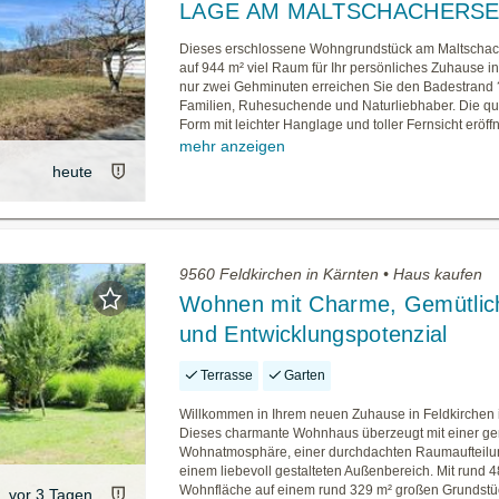
LAGE AM MALTSCHACHERS
Dieses erschlossene Wohngrundstück am Maltschach
auf 944 m² viel Raum für Ihr persönliches Zuhause i
nur zwei Gehminuten erreichen Sie den Badestrand ?
Familien, Ruhesuchende und Naturliebhaber. Die qu
Form mit leichter Hanglage und toller Fernsicht eröffn
mehr anzeigen
heute
9560 Feldkirchen in Kärnten • Haus kaufen
Wohnen mit Charme, Gemütlich
und Entwicklungspotenzial
Terrasse
Garten
Willkommen in Ihrem neuen Zuhause in Feldkirchen 
Dieses charmante Wohnhaus überzeugt mit einer ge
Wohnatmosphäre, einer durchdachten Raumaufteilu
einem liebevoll gestalteten Außenbereich. Mit rund 
Wohnfläche auf einem rund 329 m² großen Grundstüc
vor 3 Tagen