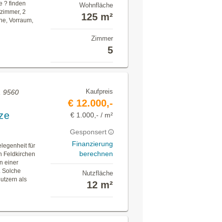
e ? finden
Wohnfläche
zimmer, 2
125 m²
he, Vorraum,
Zimmer
5
Kaufpreis
, 9560
€ 12.000,-
tze
€ 1.000,- / m²
Gesponsert
Finanzierung
elegenheit für
berechnen
n Feldkirchen
n einer
 Solche
Nutzfläche
utzern als
12 m²