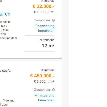
Kaufpreis
en
€ 12.000,-
€ 1.000,- / m²
aufen
Gesponsert
wand! Im
Finanzierung
 bis 7
50) zum
berechnen
r den
suche und dem
Nutzfläche
12 m²
Kaufpreis
us kaufen
€ 450.000,-
€ 3.600,- / m²
Gesponsert
Finanzierung
berechnen
rn ? gelangt
il zum