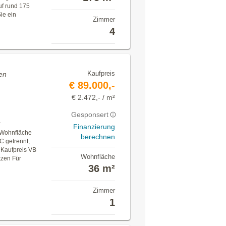
uf rund 175
ie ein
Zimmer
4
Kaufpreis
en
€ 89.000,-
€ 2.472,- / m²
Gesponsert
r
Finanzierung
. Wohnfläche
berechnen
C getrennt,
 Kaufpreis VB
Wohnfläche
tzen Für
36 m²
Zimmer
1