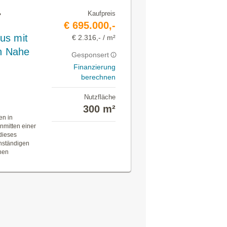
Kaufpreis
•
€ 695.000,-
us mit
€ 2.316,- / m²
n Nahe
Gesponsert
Finanzierung
berechnen
Nutzfläche
300 m²
en in
nmitten einer
 dieses
enständigen
nen