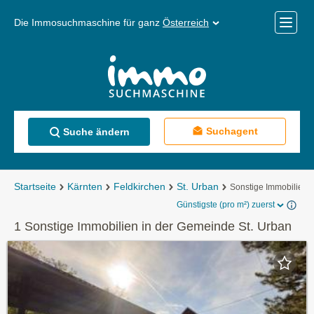
Die Immosuchmaschine für ganz
Österreich
Mobile
Menü
Suchagent
Suche ändern
Startseite
Kärnten
Feldkirchen
St. Urban
Sonstige Immobilien
Günstigste (pro m²) zuerst
1 Sonstige Immobilien in der Gemeinde St. Urban