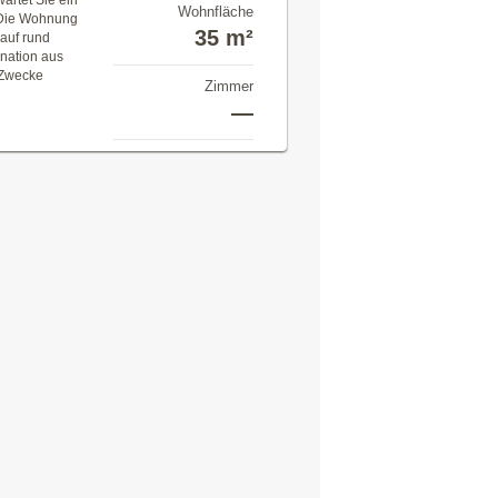
artet Sie ein
Wohnfläche
 Die Wohnung
35 m²
 auf rund
nation aus
e Zwecke
Zimmer
—