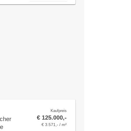
Kaufpreis
€ 125.000,-
scher
€ 3.571,- / m²
he