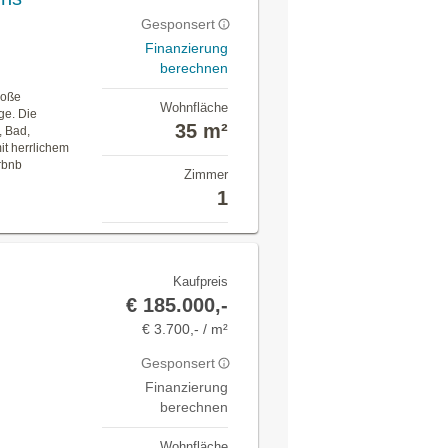
Gesponsert
Finanzierung
berechnen
roße
Wohnfläche
ge. Die
35 m²
 Bad,
it herrlichem
rbnb
Zimmer
n
1
Kaufpreis
€ 185.000,-
€ 3.700,- / m²
Gesponsert
Finanzierung
berechnen
Wohnfläche