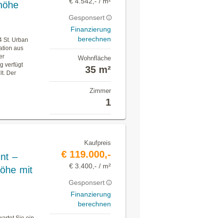
€ 4.542,- / m²
höhe
Gesponsert
Finanzierung
berechnen
4 St. Urban
ation aus
er
Wohnfläche
g verfügt
35 m²
lt. Der
Zimmer
1
Kaufpreis
€ 119.000,-
int –
€ 3.400,- / m²
öhe mit
Gesponsert
Finanzierung
berechnen