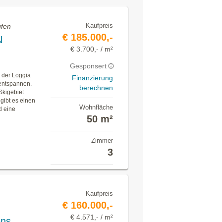
Kaufpreis
ufen
€ 185.000,-
N
€ 3.700,- / m²
Gesponsert
der Loggia
Finanzierung
 entspannen.
berechnen
kigebiet
gibt es einen
Wohnfläche
d eine
50 m²
Zimmer
3
Kaufpreis
€ 160.000,-
€ 4.571,- / m²
ens