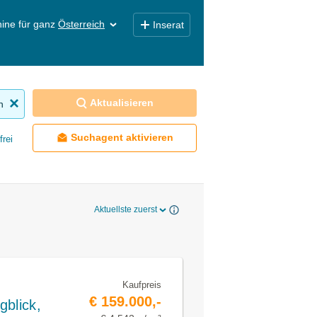
ine für ganz
Österreich
Inserat
Aktualisieren
n
Suchagent aktivieren
frei
Aktuellste zuerst
Kaufpreis
€ 159.000,-
gblick,