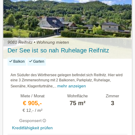
9081 Reifnitz • Wohnung mieten
Der See ist so nah Ruhelage Reifnitz
Balkon
Garten
Am Südufer des Wörthersee gelegen befindet sich Reifnitz. Hier wird
eine 3 Zimmerwohnung mit 2 Balkonen, Parkplatz, Ruhelage,
mehr anzeigen
Seenähe, Klagenfurtnähe,...
Miete / Monat
Wohnfläche
Zimmer
€ 905,-
75 m²
3
€ 12,- / m²
Gesponsert
Kreditfähigkeit prüfen