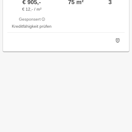
€ 905,-
75 m²
3
€ 12,- / m²
Gesponsert
Kreditfähigkeit prüfen