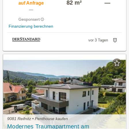
82 m²
—
auf Anfrage
—
Gesponsert
Finanzierung berechnen
vor 3 Tagen
9081 Reifnitz • Penthouse kaufen
Modernes Traumapartment am