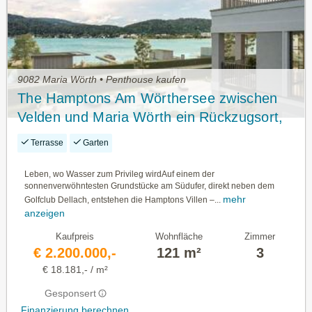
9082 Maria Wörth • Penthouse kaufen
The Hamptons Am Wörthersee zwischen
Velden und Maria Wörth ein Rückzugsort,
der nicht Eindruck macht - sondern
Terrasse
Garten
Eindruck hinterlässt
Leben, wo Wasser zum Privileg wirdAuf einem der
sonnenverwöhntesten Grundstücke am Südufer, direkt neben dem
mehr
Golfclub Dellach, entstehen die Hamptons Villen –...
anzeigen
Kaufpreis
Wohnfläche
Zimmer
€ 2.200.000,-
121 m²
3
€ 18.181,- / m²
Gesponsert
Finanzierung berechnen