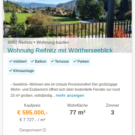
9081 Reifnitz • Wohnung kaufen
Wohnung Reifnitz mit Wörtherseeblick
möbliert
Balkon
Terrasse
Parken
Klimaanlage
--Seeblick--Wohnen wie im Urlaub Provisionsfrei! Der großzügige
Wohn- und Essbereich öffnet sich über bodentiefe Fenster zur rund
mehr anzeigen
25 m² großen, vollständig...
Kaufpreis
Wohnfläche
Zimmer
€ 595.000,-
77 m²
3
€ 7.727,- / m²
Gesponsert