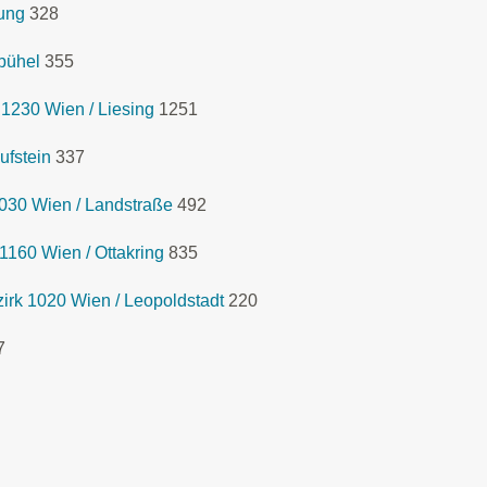
ung
328
zbühel
355
1230 Wien / Liesing
1251
ufstein
337
030 Wien / Landstraße
492
1160 Wien / Ottakring
835
rk 1020 Wien / Leopoldstadt
220
7