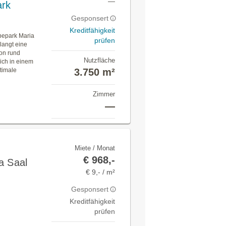
—
ark
Gesponsert
Kreditfähigkeit
bepark Maria
prüfen
langt eine
on rund
Nutzfläche
ich in einem
timale
3.750 m²
Zimmer
—
Miete / Monat
€ 968,-
a Saal
€ 9,- / m²
Gesponsert
Kreditfähigkeit
prüfen