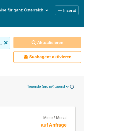
ine für ganz
Österreich
Inserat
Aktualisieren
obilien mieten
Suchagent aktivieren
Teuerste (pro m²) zuerst
Miete / Monat
auf Anfrage