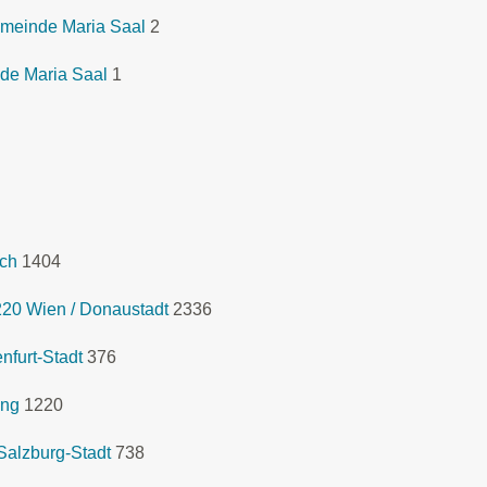
emeinde Maria Saal
2
nde Maria Saal
1
ich
1404
1220 Wien / Donaustadt
2336
furt-Stadt
376
ing
1220
Salzburg-Stadt
738