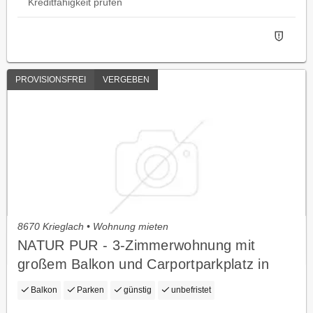
Kreditfähigkeit prüfen
PROVISIONSFREI
VERGEBEN
8670 Krieglach • Wohnung mieten
NATUR PUR - 3-Zimmerwohnung mit
großem Balkon und Carportparkplatz in
ruhiger Lage - geförderte Miete ODER
Balkon
Parken
günstig
unbefristet
geförderte Miete mit Kaufoption - 3 Zimmer