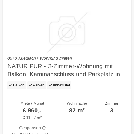
8670 Krieglach • Wohnung mieten
NATUR PUR - 3-Zimmer-Wohnung mit
Balkon, Kaminanschluss und Parkplatz in
ruhiger Lage - geförderte Miete ODER
Balkon
Parken
unbefristet
geförderte Miete mit Kaufoption - 3 Zimmer
Miete / Monat
Wohnfläche
Zimmer
€ 960,-
82 m²
3
€ 11,- / m²
Gesponsert