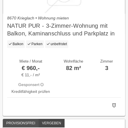
8670 Krieglach • Wohnung mieten
NATUR PUR - 3-Zimmer-Wohnung mit
Balkon, Kaminanschluss und Parkplatz in
ruhiger Lage - geförderte Miete ODER
Balkon
Parken
unbefristet
geförderte Miete mit Kaufoption - 3 Zimmer
Miete / Monat
Wohnfläche
Zimmer
€ 960,-
82 m²
3
€ 11,- / m²
Gesponsert
Kreditfähigkeit prüfen
PROVISIONSFREI
VERGEBEN