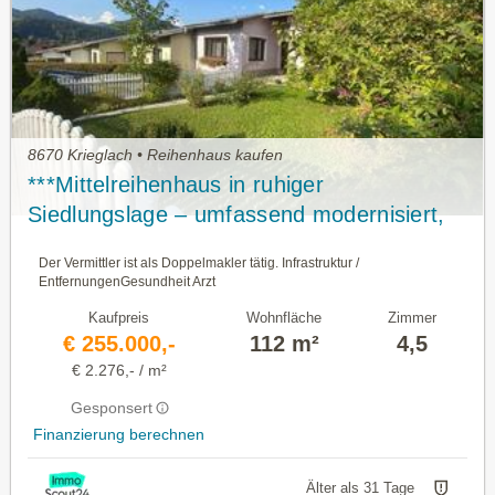
8670 Krieglach • Reihenhaus kaufen
***Mittelreihenhaus in ruhiger
Siedlungslage – umfassend modernisiert,
221 m² Nutzfläche***
Der Vermittler ist als Doppelmakler tätig. Infrastruktur /
EntfernungenGesundheit Arzt
Kaufpreis
Wohnfläche
Zimmer
€ 255.000,-
112 m²
4,5
€ 2.276,- / m²
Gesponsert
Finanzierung berechnen
Älter als 31 Tage