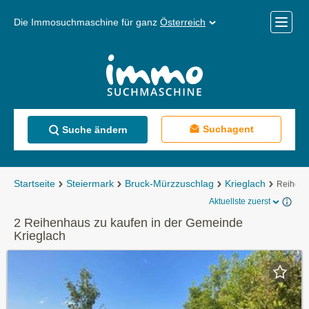
Die Immosuchmaschine für ganz
Österreich
Mobile
Menü
Suchagent
Suche ändern
Startseite
Steiermark
Bruck-Mürzzuschlag
Krieglach
Reihenh
Aktuellste zuerst
2 Reihenhaus zu kaufen in der Gemeinde
Krieglach