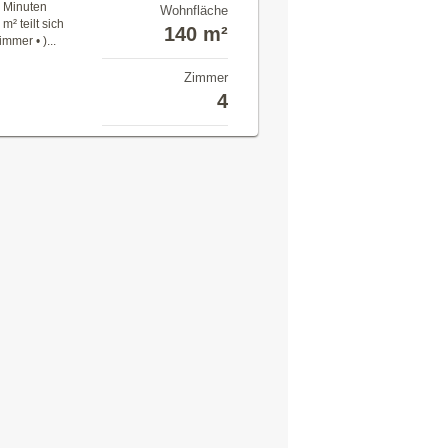
 Minuten
Wohnfläche
m² teilt sich
140 m²
mmer • )...
Zimmer
4