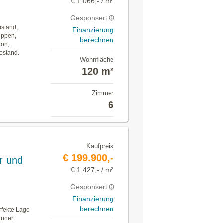
€ 1.066,- / m²
Gesponsert
ustand,
Finanzierung
uppen,
berechnen
kon,
estand.
Wohnfläche
120 m²
Zimmer
6
Kaufpreis
€ 199.900,-
r und
€ 1.427,- / m²
Gesponsert
Finanzierung
berechnen
erfekte Lage
rüner