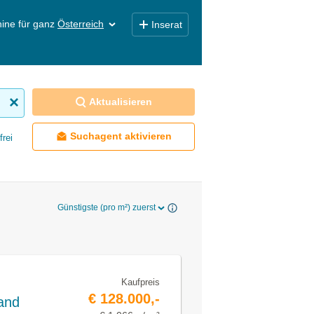
ine für ganz
Österreich
Inserat
Aktualisieren
Suchagent aktivieren
frei
Günstigste (pro m²) zuerst
Kaufpreis
€ 128.000,-
and