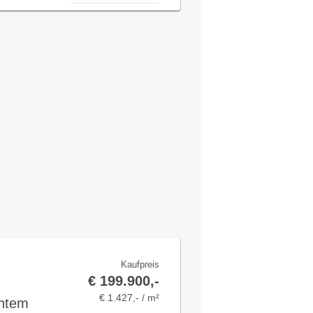
Kaufpreis
€ 199.900,-
€ 1.427,- / m²
chtem