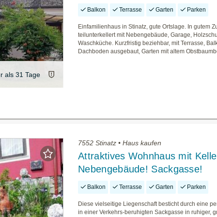
Balkon
Terrasse
Garten
Parken
Einfamilienhaus in Stinatz, gute Ortslage. In gutem Z
teilunterkellert mit Nebengebäude, Garage, Holzsch
Waschküche. Kurzfristig beziehbar, mit Terrasse, Bal
Dachboden ausgebaut, Garten mit altem Obstbaumb
er als 31 Tage
7552 Stinatz • Haus kaufen
Attraktives Wohnhaus mit Kelle
Nebengebäude! Sackgasse!
Balkon
Terrasse
Garten
Parken
Diese vielseitige Liegenschaft besticht durch eine p
in einer Verkehrs-beruhigten Sackgasse in ruhiger, g