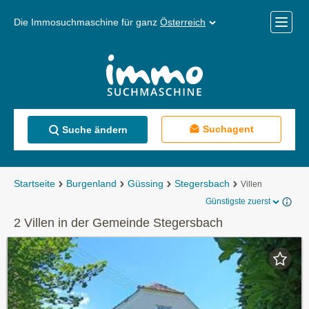
Die Immosuchmaschine für ganz
Österreich
Mobile
Menü
Suchagent
Suche ändern
Startseite
Burgenland
Güssing
Stegersbach
Villen
Günstigste zuerst
2 Villen in der Gemeinde Stegersbach