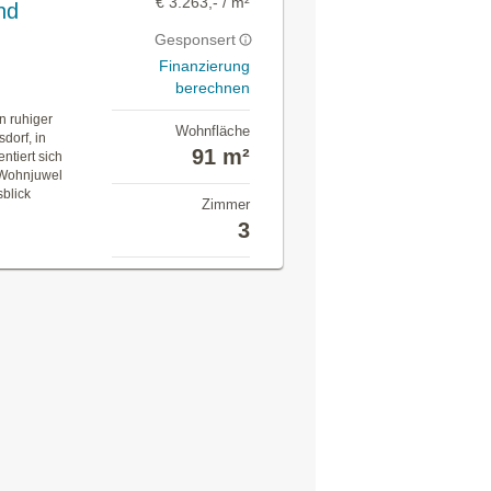
€ 3.263,- / m²
nd
Gesponsert
Finanzierung
berechnen
n ruhiger
Wohnfläche
dorf, in
91 m²
ntiert sich
 Wohnjuwel
sblick
Zimmer
3