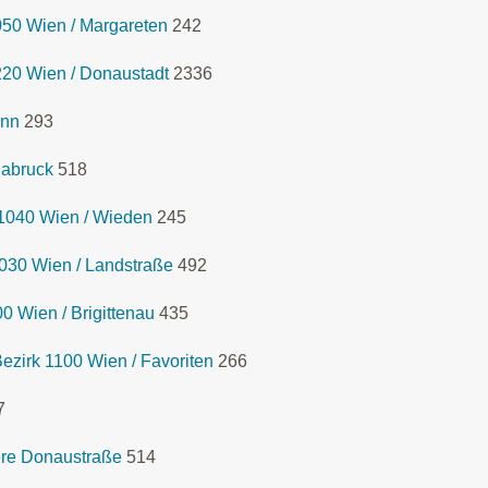
050 Wien / Margareten
242
1220 Wien / Donaustadt
2336
Inn
293
labruck
518
1040 Wien / Wieden
245
030 Wien / Landstraße
492
 Wien / Brigittenau
435
zirk 1100 Wien / Favoriten
266
7
re Donaustraße
514