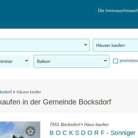
Die Immosuchmasch
Häuser kaufen
provisions
Zimmer
Balkon
ksdorf
Häuser kaufen
 kaufen in der Gemeinde Bocksdorf
7551 Bocksdorf • Haus kaufen
B O C K S D O R F - Sonniger