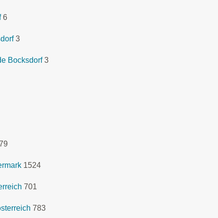
f
6
dorf
3
de Bocksdorf
3
79
ermark
1524
rreich
701
sterreich
783