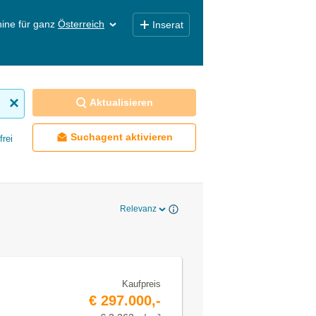
ine für ganz
Österreich
Inserat
Aktualisieren
Suchagent aktivieren
frei
Relevanz
Kaufpreis
€ 297.000,-