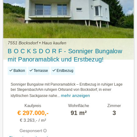
7551 Bocksdorf • Haus kaufen
B O C K S D O R F - Sonniger Bungalow
mit Panoramablick und Erstbezug!
Balkon
Terrasse
Erstbezug
Sonniger Bungalow mit Panoramablick – Erstbezug in ruhiger Lage
bei StegersbachAm ruhigen Ortsrand von Bocksdorf, in einer
mehr anzeigen
idyllischen Sackgasse nahe...
Kaufpreis
Wohnfläche
Zimmer
€ 297.000,-
91 m²
3
€ 3.263,- / m²
Gesponsert