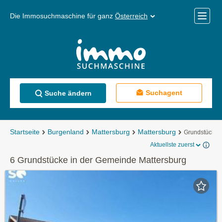
Die Immosuchmaschine für ganz
Österreich
Mobile
Menü
Suchagent
Suche ändern
Startseite
Burgenland
Mattersburg
Mattersburg
Grundstücke
Aktuellste zuerst
6 Grundstücke in der Gemeinde Mattersburg