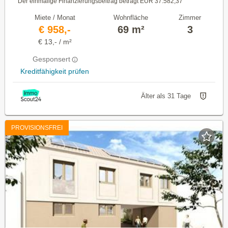
Der einmalige Finanzierungsbeitrag beträgt EUR 37.582,37
Miete / Monat
Wohnfläche
Zimmer
€ 958,-
69 m²
3
€ 13,- / m²
Gesponsert
Kreditfähigkeit prüfen
Älter als 31 Tage
PROVISIONSFREI