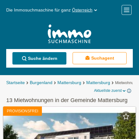
Die Immosuchmaschine für ganz
Österreich
Mobile
Menü
Suchagent
Suche ändern
Startseite
Burgenland
Mattersburg
Mattersburg
Mietwohnung
Aktuellste zuerst
13 Mietwohnungen in der Gemeinde Mattersburg
PROVISIONSFREI