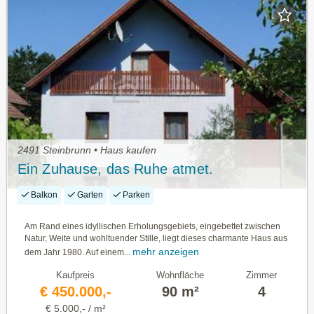
2491 Steinbrunn • Haus kaufen
Ein Zuhause, das Ruhe atmet.
Balkon
Garten
Parken
Am Rand eines idyllischen Erholungsgebiets, eingebettet zwischen
Natur, Weite und wohltuender Stille, liegt dieses charmante Haus aus
mehr anzeigen
dem Jahr 1980. Auf einem...
Kaufpreis
Wohnfläche
Zimmer
€ 450.000,-
90 m²
4
€ 5.000,- / m²