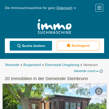
Die Immosuchmaschine für ganz
Österreich
Mobile
Menü
Suchagent
Suche ändern
Startseite
Burgenland
Eisenstadt-Umgebung
Steinbrunn
Aktuellste zuerst
20 Immobilien in der Gemeinde Steinbrunn