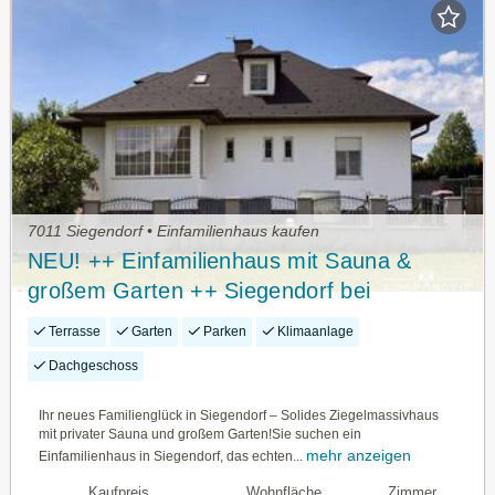
7011 Siegendorf • Einfamilienhaus kaufen
NEU! ++ Einfamilienhaus mit Sauna &
großem Garten ++ Siegendorf bei
Eisenstadt ++ Ziegelmassivbauweise ++
Terrasse
Garten
Parken
Klimaanlage
Carport + Garage ++ Nähe Neusiedler See
Dachgeschoss
++
Ihr neues Familienglück in Siegendorf – Solides Ziegelmassivhaus
mit privater Sauna und großem Garten!Sie suchen ein
mehr anzeigen
Einfamilienhaus in Siegendorf, das echten...
Kaufpreis
Wohnfläche
Zimmer