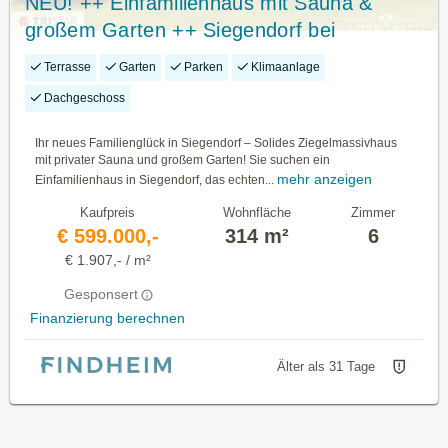
NEU! ++ Einfamilienhaus mit Sauna &
großem Garten ++ Siegendorf bei
Eisenstadt ++ Ziegelmassivbauweise ++
Terrasse
Garten
Parken
Klimaanlage
Carport + Garage ++ Nähe Neusiedler See
Dachgeschoss
++
Ihr neues Familienglück in Siegendorf – Solides Ziegelmassivhaus
mit privater Sauna und großem Garten! Sie suchen ein
mehr anzeigen
Einfamilienhaus in Siegendorf, das echten...
Kaufpreis
Wohnfläche
Zimmer
€ 599.000,-
314 m²
6
€ 1.907,- / m²
Gesponsert
Finanzierung berechnen
Älter als 31 Tage