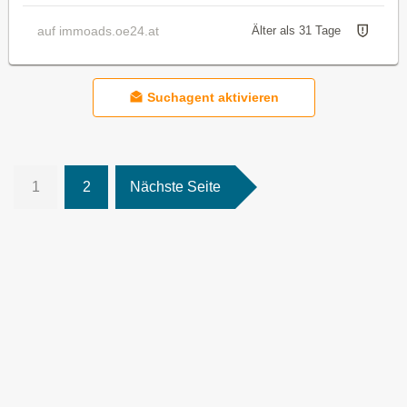
auf immoads.oe24.at
Älter als 31 Tage
Suchagent aktivieren
1
2
Nächste Seite