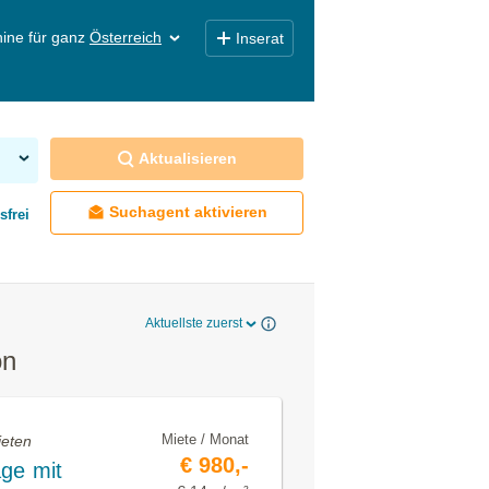
ine für ganz
Österreich
Inserat
Aktualisieren
Suchagent aktivieren
sfrei
Aktuellste zuerst
on
Miete / Monat
ieten
€ 980,-
ge mit