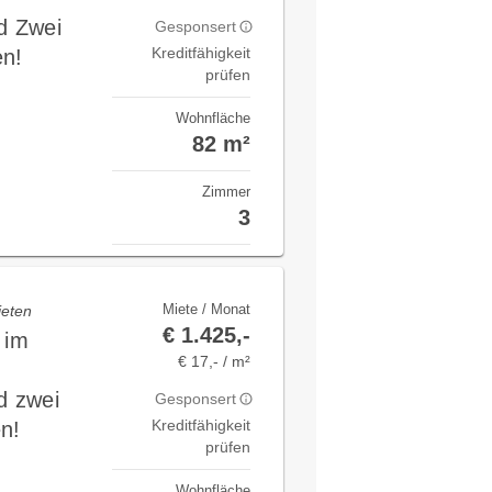
d Zwei
Gesponsert
Kreditfähigkeit
en!
prüfen
Wohnfläche
82 m²
Zimmer
3
Miete / Monat
ieten
€ 1.425,-
 im
€ 17,- / m²
d zwei
Gesponsert
Kreditfähigkeit
n!
prüfen
Wohnfläche