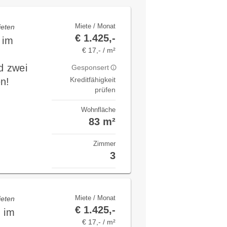
Miete / Monat
ieten
€ 1.425,-
 im
€ 17,- / m²
d zwei
Gesponsert
Kreditfähigkeit
n!
prüfen
Wohnfläche
83 m²
Zimmer
3
Miete / Monat
ieten
€ 1.425,-
n im
€ 17,- / m²