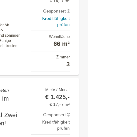
€ 14,- / m²
Gesponsert
Kreditfähigkeit
prüfen
afonAb
r-
und sonniger
Wohnfläche
zRuhige
66 m²
iebskosten
Zimmer
3
Miete / Monat
ieten
€ 1.425,-
n im
€ 17,- / m²
d Zwei
Gesponsert
Kreditfähigkeit
en!
prüfen