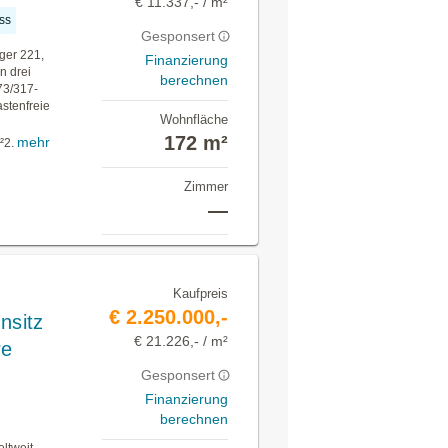
€ 11.337,- / m²
ss
Gesponsert
ger 221,
Finanzierung
n drei
berechnen
73/317-
astenfreie
Wohnfläche
172 m²
mehr
²2.
Zimmer
—
Kaufpreis
€ 2.250.000,-
nsitz
€ 21.226,- / m²
re
Gesponsert
Finanzierung
berechnen