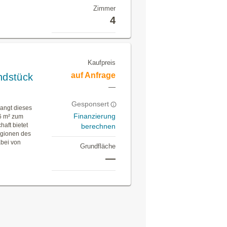
Zimmer
4
Kaufpreis
auf Anfrage
ndstück
—
Gesponsert
langt dieses
Finanzierung
96 m² zum
aft bietet
berechnen
Regionen des
abei von
Grundfläche
—