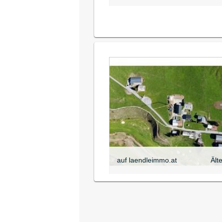
auf laendleimmo.at
Ält