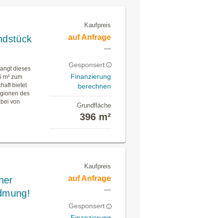
Kaufpreis
auf Anfrage
ndstück
—
Gesponsert
langt dieses
Finanzierung
96 m² zum
aft bietet
berechnen
Regionen des
abei von
Grundfläche
396 m²
Kaufpreis
auf Anfrage
ner
—
idmung!
Gesponsert
Finanzierung