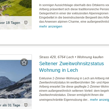
In sonniger Aussichtslage oberhalb des Ortskerns v
Arlberg präsentiert sich diese traditionsreiche Pensi
Gelegenheit in einer der exklusivsten Alpenregionen
Eingebettet in die beeindruckende Bergwelt des Arlb
das Anwesen alpinen Charme, eine außergewöhnlich 
vor 18 Tagen
mehr anzeigen
Strass 429, 6764 Lech • Wohnung kaufen
Seltener Zweitwohnsitzstatus
Wohnung in Lech
Exklusive 2-Zimmer-Wohnung in Lech am Arlberg mi
Zweitwohnsitzstatus Im weltberühmten Ski- und Alpe
Arlberg erwartet Sie diese gepflegte 2-Zimmer-Wohn
einem außergewöhnlich seltenen Vorteil: dem begeh
Zweitwohnsitzstatus. Dieser ermöglicht Ihnen die
mehr anzei
uneingeschränkte Eigennutzung der...
er als 31 Tage