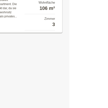
eltweit
Wohnfläche
partment. Die
106 m²
t dar, da sie
twohnsitz
ls privates...
Zimmer
3