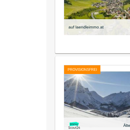
auf laendleimmo.at
PROVISIONSFREI
Ält