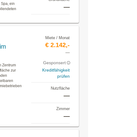
 Spa, ein
—
ollendeten
Miete / Monat
€ 2.142,-
 im
—
Gesponsert
im Zentrum
Kreditfähigkeit
fläche zur
enden
prüfen
telbaren
omiebetrieben
Nutzfläche
—
Zimmer
—