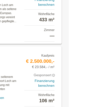
berechnen
on Lech am
on als seltene
 Europas.
Wohnfläche
ergs vereint
433 m²
gepflegte...
Zimmer
—
Kaufpreis
€ 2.500.000,-
€ 23.584,- / m²
Gesponsert
t seltenem
Finanzierung
nort Lech am
ung mit
berechnen
rten
Wohnfläche
gen
106 m²