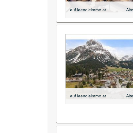
auf laendleimmo.at
Ält
auf laendleimmo.at
Ält