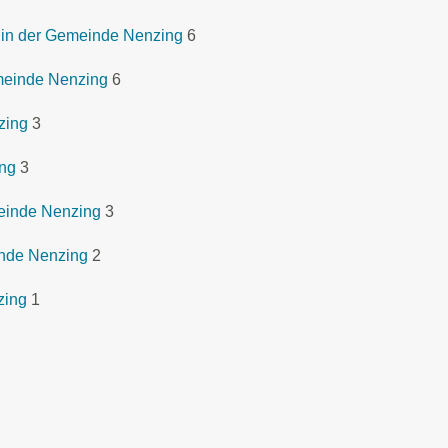
 in der Gemeinde Nenzing
6
meinde Nenzing
6
zing
3
ing
3
einde Nenzing
3
nde Nenzing
2
zing
1