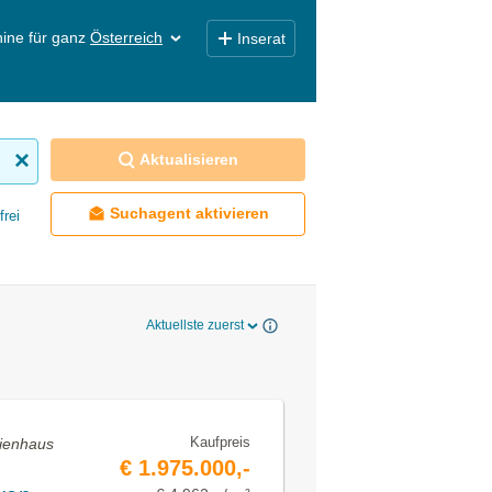
ine für ganz
Österreich
Inserat
Aktualisieren
Suchagent aktivieren
frei
Aktuellste zuerst
Kaufpreis
lienhaus
€ 1.975.000,-