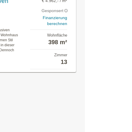
ven
€ 4.962,- / m²
Gesponsert
Finanzierung
berechnen
usiven
es Wohnhaus
Wohnfläche
nen Stil
398 m²
in dieser
 Dennoch
Zimmer
13