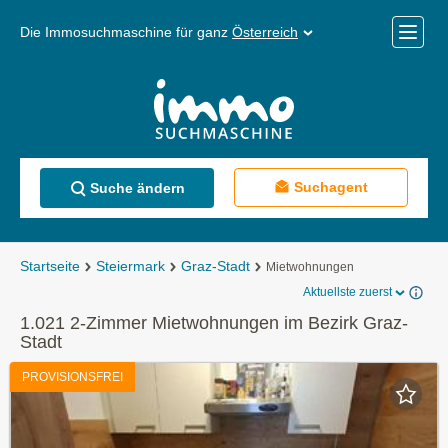
Die Immosuchmaschine für ganz
Österreich
Mobile
Menü
Suchagent
Suche ändern
Startseite
Steiermark
Graz-Stadt
Mietwohnungen
Aktuellste zuerst
1.021 2-Zimmer Mietwohnungen im Bezirk Graz-
Stadt
PROVISIONSFREI