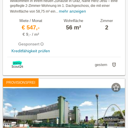
Kellerabteil, Badezimmer und Toilette
Willkommen in Ihrem neuen Zuhause in Graz, Nähe Herz-Jesu – eine
gepflegte 2-Zimmer-Wohnung im 1. Dachgeschoss, die mit einer
getrennt
mehr anzeigen
Wohnfläche von 58,75 m² ein...
Miete / Monat
Wohnfläche
Zimmer
€ 547,-
56 m²
2
€ 9,- / m²
Gesponsert
Kreditfähigkeit prüfen
gestern
PROVISIONSFREI