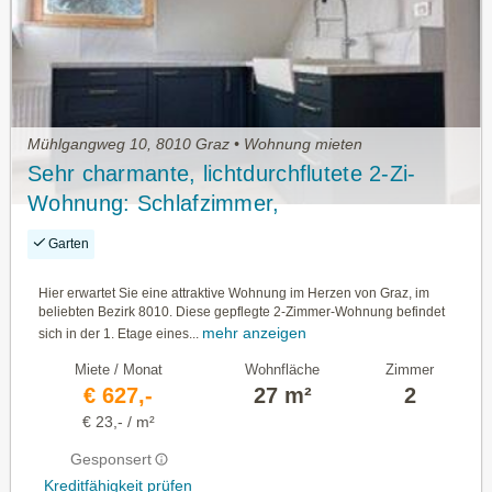
Mühlgangweg 10, 8010 Graz • Wohnung mieten
Sehr charmante, lichtdurchflutete 2-Zi-
Wohnung: Schlafzimmer,
Küche/Essen/Wohnen, im grünen Teil der
Garten
Stadt, 27m², gepflegt, ideal für Singles
oder Studenten
Hier erwartet Sie eine attraktive Wohnung im Herzen von Graz, im
beliebten Bezirk 8010. Diese gepflegte 2-Zimmer-Wohnung befindet
mehr anzeigen
sich in der 1. Etage eines...
Miete / Monat
Wohnfläche
Zimmer
€ 627,-
27 m²
2
€ 23,- / m²
Gesponsert
Kreditfähigkeit prüfen