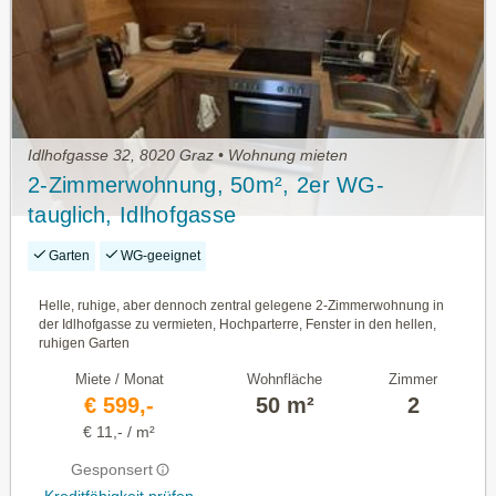
Idlhofgasse 32, 8020 Graz • Wohnung mieten
2-Zimmerwohnung, 50m², 2er WG-
tauglich, Idlhofgasse
Garten
WG-geeignet
Helle, ruhige, aber dennoch zentral gelegene 2-Zimmerwohnung in
der Idlhofgasse zu vermieten, Hochparterre, Fenster in den hellen,
ruhigen Garten
Miete / Monat
Wohnfläche
Zimmer
€ 599,-
50 m²
2
€ 11,- / m²
Gesponsert
Kreditfähigkeit prüfen