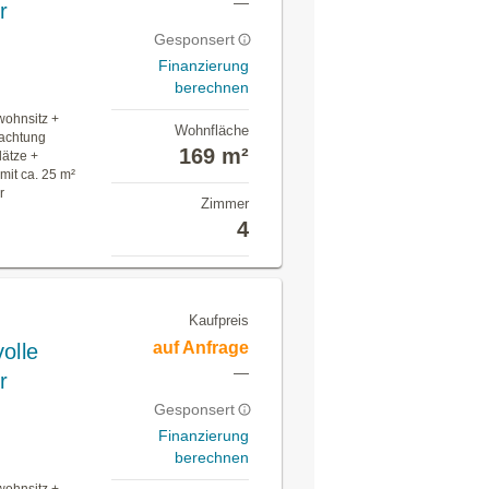
—
r
Gesponsert
Finanzierung
berechnen
wohnsitz +
Wohnfläche
achtung
169 m²
lätze +
mit ca. 25 m²
r
Zimmer
4
Kaufpreis
auf Anfrage
olle
—
r
Gesponsert
Finanzierung
berechnen