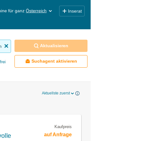
ine für ganz
Österreich
Inserat
Aktualisieren
n
Suchagent aktivieren
frei
Aktuellste zuerst
Kaufpreis
auf Anfrage
olle