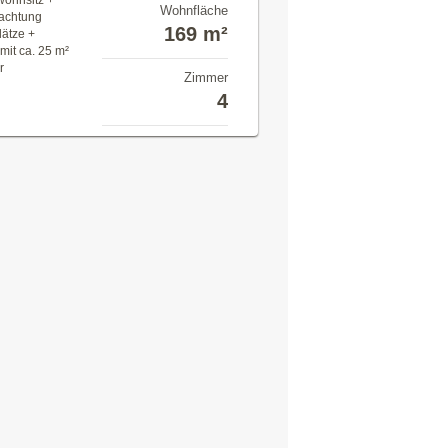
wohnsitz +
Wohnfläche
achtung
169 m²
lätze +
mit ca. 25 m²
r
Zimmer
4