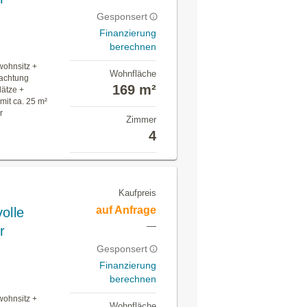
Gesponsert
Finanzierung
berechnen
wohnsitz +
Wohnfläche
achtung
169 m²
lätze +
mit ca. 25 m²
r
Zimmer
4
Kaufpreis
auf Anfrage
olle
—
r
Gesponsert
Finanzierung
berechnen
wohnsitz +
Wohnfläche