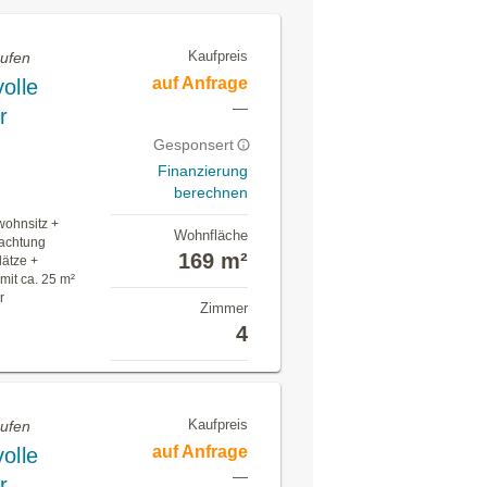
Kaufpreis
aufen
auf Anfrage
olle
—
r
Gesponsert
Finanzierung
berechnen
wohnsitz +
Wohnfläche
achtung
169 m²
lätze +
mit ca. 25 m²
r
Zimmer
4
Kaufpreis
aufen
auf Anfrage
olle
—
r