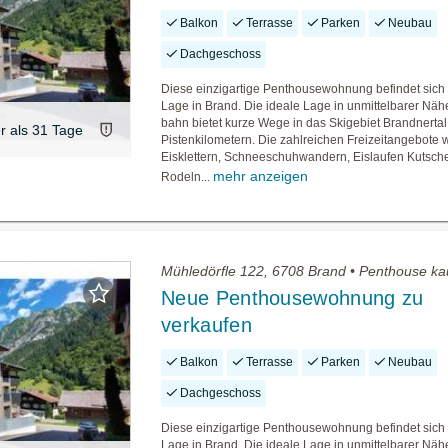
Balkon
Terrasse
Parken
Neubau
Dachgeschoss
Diese einzigartige Penthousewohnung befindet sich 
Lage in Brand. Die ideale Lage in unmittelbarer Nähe
bahn bietet kurze Wege in das Skigebiet Brandnertal 
er als 31 Tage
Pistenkilometern. Die zahlreichen Freizeitangebote w
Eisklettern, Schneeschuhwandern, Eislaufen Kutsche
mehr anzeigen
Rodeln...
Mühledörfle 122, 6708 Brand • Penthouse ka
Neue Penthousewohnung zu
verkaufen
Balkon
Terrasse
Parken
Neubau
Dachgeschoss
Diese einzigartige Penthousewohnung befindet sich 
Lage in Brand. Die ideale Lage in unmittelbarer Nähe