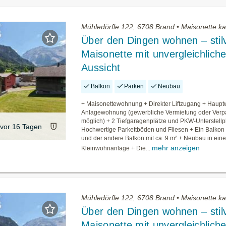
Mühledörfle 122, 6708 Brand • Maisonette k
Über den Dingen wohnen – stilv
Maisonette mit unvergleichliche
Aussicht
Balkon
Parken
Neubau
+ Maisonettewohnung + Direkter Liftzugang + Haupt
Anlagewohnung (gewerbliche Vermietung oder Verp
möglich) + 2 Tiefgaragenplätze und PKW-Unterstellp
vor 16 Tagen
Hochwertige Parkettböden und Fliesen + Ein Balkon 
und der andere Balkon mit ca. 9 m² + Neubau in eine
mehr anzeigen
Kleinwohnanlage + Die...
Mühledörfle 122, 6708 Brand • Maisonette k
Über den Dingen wohnen – stilv
Maisonette mit unvergleichliche