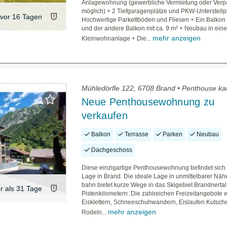
Anlagewohnung (gewerbliche Vermietung oder Verp
möglich) + 2 Tiefgaragenplätze und PKW-Unterstellp
vor 16 Tagen
Hochwertige Parkettböden und Fliesen + Ein Balkon 
und der andere Balkon mit ca. 9 m² + Neubau in eine
mehr anzeigen
Kleinwohnanlage + Die...
Mühledörfle 122, 6708 Brand • Penthouse ka
Neue Penthousewohnung zu
verkaufen
Balkon
Terrasse
Parken
Neubau
Dachgeschoss
Diese einzigartige Penthousewohnung befindet sich 
Lage in Brand. Die ideale Lage in unmittelbarer Nähe
bahn bietet kurze Wege in das Skigebiet Brandnertal 
er als 31 Tage
Pistenkilometern. Die zahlreichen Freizeitangebote w
Eisklettern, Schneeschuhwandern, Eislaufen Kutsche
mehr anzeigen
Rodeln...