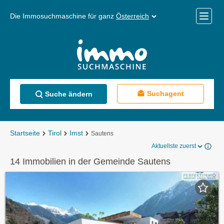
Die Immosuchmaschine für ganz
Österreich
Mobile
Menü
Suchagent
Suche ändern
Startseite
Tirol
Imst
Sautens
Aktuellste zuerst
14 Immobilien in der Gemeinde Sautens