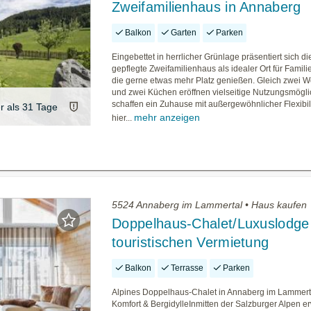
Zweifamilienhaus in Annaberg
Balkon
Garten
Parken
Eingebettet in herrlicher Grünlage präsentiert sich d
gepflegte Zweifamilienhaus als idealer Ort für Familie
die gerne etwas mehr Platz genießen. Gleich zwei 
und zwei Küchen eröffnen vielseitige Nutzungsmögli
schaffen ein Zuhause mit außergewöhnlicher Flexibil
er als 31 Tage
mehr anzeigen
hier...
5524 Annaberg im Lammertal • Haus kaufen
Doppelhaus-Chalet/Luxuslodge
touristischen Vermietung
Balkon
Terrasse
Parken
Alpines Doppelhaus-Chalet in Annaberg im Lammertal
Komfort & BergidylleInmitten der Salzburger Alpen er