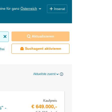
ine für ganz
Österreich
Inserat
Aktualisieren
Suchagent aktivieren
frei
Aktuellste zuerst
Kaufpreis
€ 649.000,-
" -