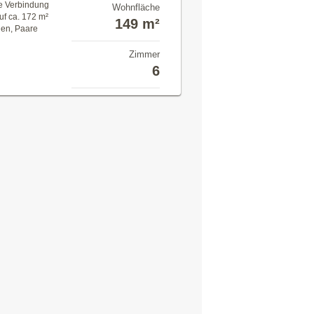
e Verbindung
Wohnfläche
uf ca. 172 m²
149 m²
lien, Paare
Zimmer
6