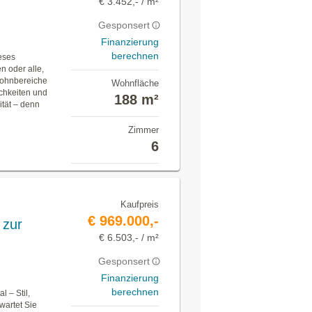
€ 3.452,- / m²
Gesponsert
Finanzierung
berechnen
ieses
n oder alle,
Wohnbereiche
Wohnfläche
chkeiten und
188 m²
ität – denn
Zimmer
6
Kaufpreis
€ 969.000,-
 zur
€ 6.503,- / m²
Gesponsert
Finanzierung
berechnen
 – Stil,
wartet Sie