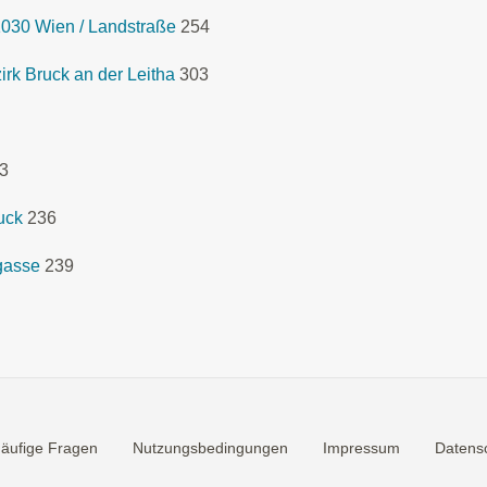
1030 Wien / Landstraße
254
rk Bruck an der Leitha
303
3
uck
236
gasse
239
äufige Fragen
Nutzungsbedingungen
Impressum
Datensc